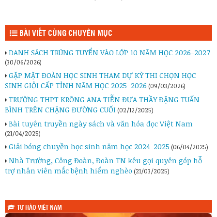
BÀI VIẾT CÙNG CHUYÊN MỤC
DANH SÁCH TRÚNG TUYỂN VÀO LỚP 10 NĂM HỌC 2026-2027
(30/06/2026)
GẶP MẶT ĐOÀN HỌC SINH THAM DỰ KỲ THI CHỌN HỌC
SINH GIỎI CẤP TỈNH NĂM HỌC 2025–2026
(09/03/2026)
TRƯỜNG THPT KRÔNG ANA TIỄN ĐƯA THẦY ĐẶNG TUẤN
BÌNH TRÊN CHẶNG ĐƯỜNG CUỐI
(02/12/2025)
Bài tuyên truyền ngày sách và văn hóa đọc Việt Nam
(21/04/2025)
Giải bóng chuyền học sinh năm học 2024-2025
(06/04/2025)
Nhà Trường, Công Đoàn, Đoàn TN kêu gọi quyên góp hỗ
trợ nhân viên mắc bệnh hiểm nghèo
(21/03/2025)
TỰ HÀO VIỆT NAM