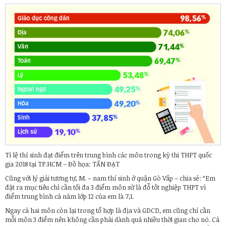
Tỉ lệ thí sinh đạt điểm trên trung bình các môn trong kỳ thi THPT quốc
gia 2018 tại TP.HCM – Đồ họa: TẤN ĐẠT
Cũng với lý giải tương tự, M. – nam thí sinh ở quận Gò Vấp – chia sẻ: “Em
đặt ra mục tiêu chỉ cần tối đa 3 điểm môn sử là đỗ tốt nghiệp THPT vì
điểm trung bình cả năm lớp 12 của em là 7,1.
Ngay cả hai môn còn lại trong tổ hợp là địa và GDCD, em cũng chỉ cần
mỗi môn 3 điểm nên không cần phải dành quá nhiều thời gian cho nó. Cả