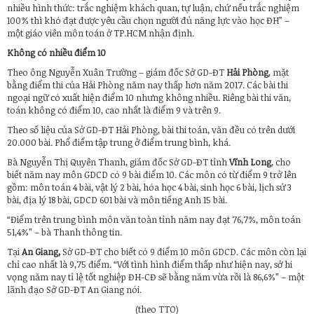
nhiều hình thức: trắc nghiệm khách quan, tự luận, chứ nếu trắc nghiệm
100% thì khó đạt được yêu cầu chọn người đủ năng lực vào học ĐH” –
một giáo viên môn toán ở TP.HCM nhận định.
Không có nhiều điểm 10
Theo ông Nguyễn Xuân Trường – giám đốc Sở GD-ĐT
Hải Phòng
, mặt
bằng điểm thi của Hải Phòng năm nay thấp hơn năm 2017. Các bài thi
ngoại ngữ có xuất hiện điểm 10 nhưng không nhiều. Riêng bài thi văn,
toán không có điểm 10, cao nhất là điểm 9 và trên 9.
Theo số liệu của Sở GD-ĐT Hải Phòng, bài thi toán, văn đều có trên dưới
20.000 bài. Phổ điểm tập trung ở điểm trung bình, khá.
Bà Nguyễn Thị Quyên Thanh, giám đốc Sở GD-ĐT tỉnh
Vĩnh Long
, cho
biết năm nay môn GDCD có 9 bài điểm 10. Các môn có từ điểm 9 trở lên
gồm: môn toán 4 bài, vật lý 2 bài, hóa học 4 bài, sinh học 6 bài, lịch sử 3
bài, địa lý 18 bài, GDCD 601 bài và môn tiếng Anh 15 bài.
“Điểm trên trung bình môn văn toàn tỉnh năm nay đạt 76,7%, môn toán
51,4%” – bà Thanh thông tin.
Tại
An Giang,
Sở GD-ĐT cho biết có 9 điểm 10 môn GDCD. Các môn còn lại
chỉ cao nhất là 9,75 điểm. “Với tình hình điểm thấp như hiện nay, sở hi
vọng năm nay tỉ lệ tốt nghiệp ĐH-CĐ sẽ bằng năm vừa rồi là 86,6%” – một
lãnh đạo Sở GD-ĐT An Giang nói.
(theo TTO)