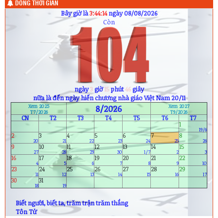
DÒNG THỜI GIAN
Sinh nhật hôm nay (8/8) :
Bây giờ là
3:44:16
ngày 08/08/2026
1) Lê Ngọc Huyền (10A9)
Còn
2) Nguyễn Quốc Quân (11A6)
3) Cao Xuân Thành (11A7)
4) H Ân Mlô (12A8)
5) Mai Thanh Phương (12A8)
6) Bùi Lâm Bảo Ngọc (12A11)
Sinh nhật ngày mai (9/8) :
1) Phạm Dạ Thảo (11A4)
2) Kiều Thị Xuân Thư (12A2)
ngày
3
giờ
15
phút
44
giây
3) Ngô Xuân Khoa (12A8)
nữa là đến ngày hiến chương nhà giáo Việt Nam 20/11
4) Phạm Trung Nguyên (12A10)
Xem 2025
8/2026
Xem 2027
T7/2026
T9/2026
CN
T2
T3
T4
T5
T6
T7
1
19/6
2
3
4
5
6
7
8
20
21
22
23
24
25
26
9
10
11
12
13
14
15
27
28
29
30
1/7
2
3
16
17
18
19
20
21
22
4
5
6
7
8
9
10
23
24
25
26
27
28
29
11
12
13
14
15
16
17
30
31
18
19
Biết người, biết ta, trăm trận trăm thắng
Tôn Tử