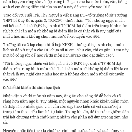
năm học, em ráng sức và tập trung thời gian cho ba môn toán, văn, tiếng
Anh vì em dùng điểm thi của ba môn này để xét tuyển vào ĐH”.
Trao đổi với Tuổi Trẻ, ThS Nguyễn Viết Đăng Du – tổ trưởng tổ sử Trường
THPT Lê Quý Đôn, quận 3, TP.HCM – thừa nhận: “Tôi không ngạc nhiên
với kết quả chỉ có 19,1% học sinh ở TP.HCM đạt điểm trên trung bình môn
sử, bởi chỉ cần môn sử không bị điểm liệt là có thật và là suy nghĩ của
nhiều học sinh không chọn môn sử để xét tuyển vào ĐH.
Trường tôi có 3 lớp chọn thi tổ hợp KHXH, nhưng số học sinh chọn môn
lịch sử để xét tuyển vào ĐH chưa tới 10 em. Như vậy, chỉ có gần 10 em này
mới bỏ công sức để học và thi môn lịch sử sao cho đạt điểm cao”.
“Tôi không ngạc nhiên với kết quả chỉ có 19,1% học sinh ở TP.HCM đạt
điểm trên trung bình môn sử, bởi chỉ cần môn sử không bị điểm liệt là có
thật và là suy nghĩ của nhiều học sinh không chọn môn sử để xét tuyển
vào ĐH”
Cơ chế thi khiến
thí sinh học lệch
Nhận định về thi môn sử năm nay, ông Du cho rằng đề dễ hơn và rõ
ràng hơn năm ngoái. Tuy nhiên, một nguyên nhân khác khiến điểm môn
sử thấp là do nhiều giáo viên vẫn còn dạy theo kiểu cũ với các sự kiện
trọng tâm theo kiểu làm bài tự luận. Trong khi đó, đề thi trắc nghiệm dàn
trải hết chương trình chứ không nhắm vào phần nội dung trọng tâm nào
cả.
Nguyên nhân tiếp theo là chương trình môn sử quá dài và quá nặng, so