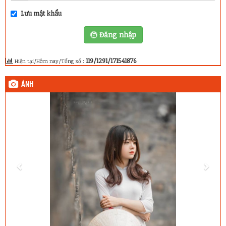
Lưu mật khẩu
Đăng nhập
119/1291/171541876
Hiện tại/Hôm nay/Tổng số :
ẢNH