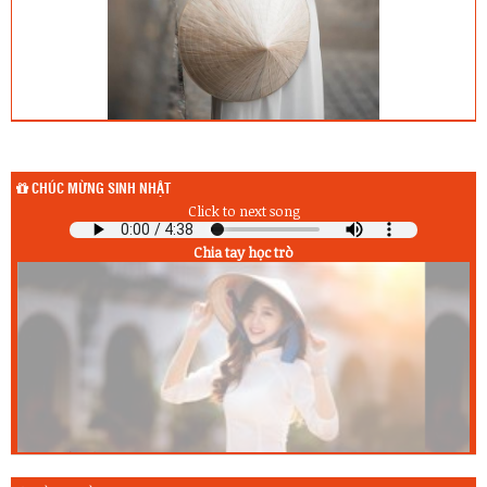
CHÚC MỪNG SINH NHẬT
Click to next song
Chia tay học trò
Sinh nhật hôm qua (7/8) :
1) Hà Duy Bảo (10A1)
2) Trần Văn Hoàng (11A8)
3) Nguyễn Anh Khoa (12A5)