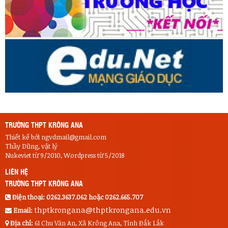
TRƯỜNG THPT KRÔNG ANA
Thiết kế bởi ngvdmail@gmail.com
Thầy Dũng, vật lý
Nukeviet từ 9/2010, Wordpress từ 5/2018
LIÊN HỆ
TRƯỜNG THPT KRÔNG ANA
Điện thoại:
0262.3637.062 hoặc 0262.665.707
thptkrongana@thptkrongana.edu.vn
Email:
Địa chỉ:
61 Chu Văn An, Xã Krông Ana, Tỉnh Đắk Lắk