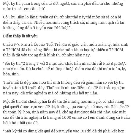
Một kỳ thi quan trọng của cả đời người, các em phải đầu tư cho những
môn thi các em cần chứ”.
Cô Thu Hiền lo lắng: “Nếu cứ thi cử như thế này thì môn sử sẽ còn bị
điểm thấp dài dài. Nhiều học sinh cũng thích sử, nhưng môn lịch sử lại
không dùng để xét tuyển vào ĐH được”.
Điểm thấp là tất yếu
Chiều 9-7, khi trả lời báo Tuổi Trẻ, đa số giáo viên môn toán, lý, hóa, sinh
ở TP.HCM đã cho rằng điểm thi các môn khoa học tự nhiên ở TP.HCM
thấp là tất yếu trong tình hình thi cử như hiện nay.
“Bởi kỳ thi “2 trong 1” với 2 mục tiêu khác hẳn nhau thì rất khó đạt được
như ý muốn. Đó là chưa kể những nhược điểm của đề thi môn toán, lý,
hóa, sinh.
Thứ nhất là độ phân hóa thí sinh không đều và giảm hẳn so với kỳ thi
tuyển sinh ĐH trước đây. Thứ hai là nhược điểm của đề thi trắc nghiệm
năm nay: đề trắc nghiệm mà có những câu hỏi tự luận.
Một đề thi đạt chuẩn phải là đề thi để những học sinh giỏi có khả năng
giải quyết được trọn vẹn đề thi, không dựa vào yếu tố may rủi. Rất tiếc đề
thi toán, lý, hóa, sinh năm nay đã không đạt được tiêu chí này. Xác suất
của đề thi trắc nghiệm là trong số 1.000 em sẽ có 1 em đánh đúng cả 5 câu
hỏi khó nhất của đề.
“Một kỳ thi có dùng kết quả để xét tuyển vào ĐH thì đề thi phải kết hợp