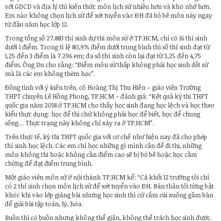
với GDCD và địa lý thì kiến thức môn lịch sử nhiều hơn và khó nhớ hơn.
Em nào không chọn lịch sử để xét tuyển vào ĐH đã bỏ bê môn này ngay
từ đầu năm học lớp 12.
Trong tổng số 27.883 thí sinh dự thi môn sử ở TP.HCM, chỉ có 16 thí sinh
dưới 1 điểm. Trong tỉ lệ 80,9% điểm dưới trung bình thì số thí sinh đạt từ
1,25 đến 3 điểm là 7.296 em; đa số thí sinh còn lại đạt từ 3,25 đến 4,75
điểm. Ông Du cho rằng: “Điểm môn sử thấp không phải học sinh dốt sử
mà là các em không thèm học”.
Đồng tình với ý kiến trên, cô Hoàng Thị Thu Hiền – giáo viên Trường
THPT chuyên Lê Hồng Phong, TP.HCM – đánh giá: “Kết quả kỳ thi THPT
quốc gia năm 2018 ở TP.HCM cho thấy học sinh đang học lệch và học theo
kiểu thực dụng: học để thi chứ không phải học để biết, học để chung
sống… Thực trạng này không chỉ xảy ra ở TP.HCM”.
Trên thực tế, kỳ thi THPT quốc gia với cơ chế như hiện nay đã cho phép
thí sinh học lệch. Các em chỉ học những gì mình cần để đi thi, những
môn không thi hoặc không cần điểm cao sẽ bị bỏ bê hoặc học cầm
chừng để đạt điểm trung bình.
Một giáo viên môn sử ở nội thành TP.HCM kể: “Cả khối 12 trường tôi chỉ
có 2 thí sinh chọn môn lịch sử để xét tuyển vào ĐH. Bản thân tôi từng bật
khóc khi vào lớp giảng bài nhưng học sinh thì cứ cắm cúi xuống gầm bàn
để giải bài tập toán, lý, hóa.
Buồn thì có buồn nhưng không thể giận, không thể trách học sinh được.