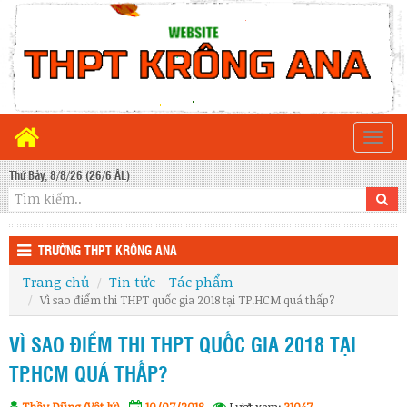
Togg
navi
Thứ Bảy, 8/8/26 (26/6 ÂL)
TRƯỜNG THPT KRÔNG ANA
Trang chủ
Tin tức - Tác phẩm
Vì sao điểm thi THPT quốc gia 2018 tại TP.HCM quá thấp?
VÌ SAO ĐIỂM THI THPT QUỐC GIA 2018 TẠI
TP.HCM QUÁ THẤP?
Thầy Dũng (Vật lý)
10/07/2018
Lượt xem:
31047