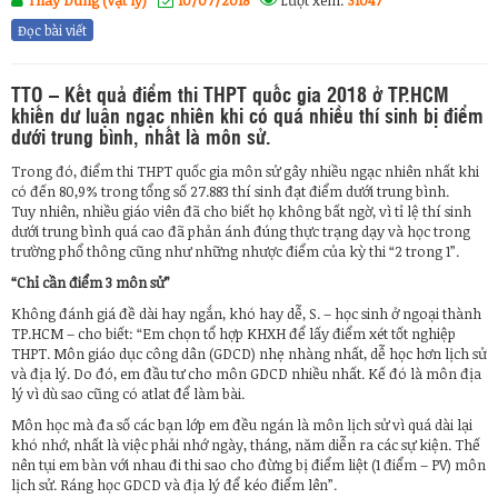
Đọc bài viết
TTO – Kết quả điểm thi THPT quốc gia 2018 ở TP.HCM
khiến dư luận ngạc nhiên khi có quá nhiều thí sinh bị điểm
dưới trung bình, nhất là môn sử.
Trong đó, điểm thi THPT quốc gia môn sử gây nhiều ngạc nhiên nhất khi
có đến 80,9% trong tổng số 27.883 thí sinh đạt điểm dưới trung bình.
Tuy nhiên, nhiều giáo viên đã cho biết họ không bất ngờ, vì tỉ lệ thí sinh
dưới trung bình quá cao đã phản ánh đúng thực trạng dạy và học trong
trường phổ thông cũng như những nhược điểm của kỳ thi “2 trong 1”.
“Chỉ cần điểm 3 môn sử”
Không đánh giá đề dài hay ngắn, khó hay dễ, S. – học sinh ở ngoại thành
TP.HCM – cho biết: “Em chọn tổ hợp KHXH để lấy điểm xét tốt nghiệp
THPT. Môn giáo dục công dân (GDCD) nhẹ nhàng nhất, dễ học hơn lịch sử
và địa lý. Do đó, em đầu tư cho môn GDCD nhiều nhất. Kế đó là môn địa
lý vì dù sao cũng có atlat để làm bài.
Môn học mà đa số các bạn lớp em đều ngán là môn lịch sử vì quá dài lại
khó nhớ, nhất là việc phải nhớ ngày, tháng, năm diễn ra các sự kiện. Thế
nên tụi em bàn với nhau đi thi sao cho đừng bị điểm liệt (1 điểm – PV) môn
lịch sử. Ráng học GDCD và địa lý để kéo điểm lên”.