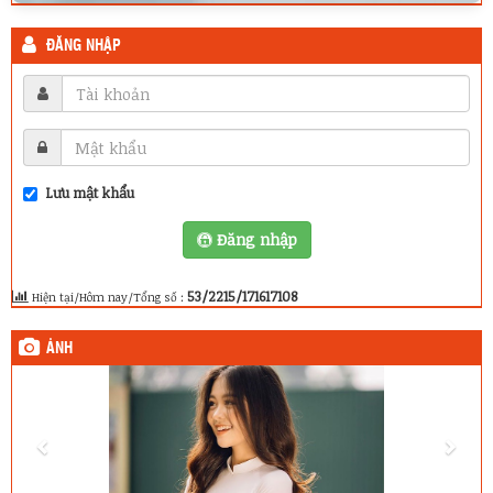
ĐĂNG NHẬP
Lưu mật khẩu
Đăng nhập
53/2215/171617108
Hiện tại/Hôm nay/Tổng số :
ẢNH