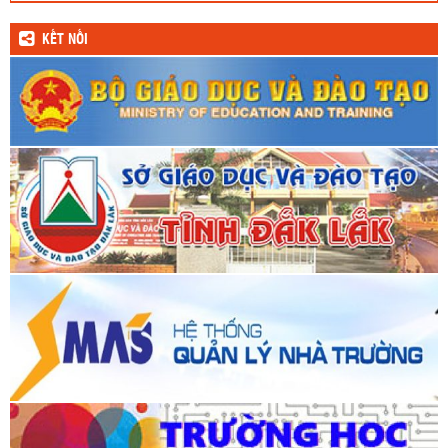
9
10
11
12
13
14
15
27
28
29
30
1/7
2
3
16
17
18
19
20
21
22
4
5
6
7
8
9
10
23
24
25
26
27
28
29
11
12
13
14
15
16
17
30
31
18
19
Hãy nói cho tôi biết anh giao du với ai, tôi sẽ nói cho anh biết anh
là người thế nào
G. Goethe
KẾT NỐI