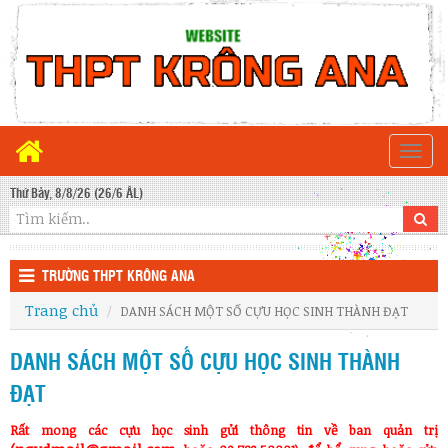
Togg
navi
Thứ Bảy, 8/8/26 (26/6 ÂL)
TRƯỜNG THPT KRÔNG ANA
Trang chủ
DANH SÁCH MỘT SỐ CỰU HỌC SINH THÀNH ĐẠT
DANH SÁCH MỘT SỐ CỰU HỌC SINH THÀNH
ĐẠT
Rất mong các cựu học sinh gửi thông tin về ban quản trị