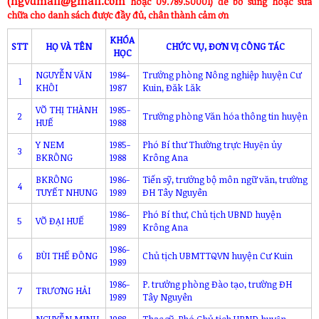
(ngvdmail@gmail.com
hoặc 09.789.50001) để bổ sung hoặc sửa
chữa cho danh sách được đầy đủ, chân thành cảm ơn
KHÓA
STT
HỌ VÀ TÊN
CHỨC VỤ, ĐƠN VỊ CÔNG TÁC
HỌC
NGUYỄN VĂN
1984-
Trưởng phòng Nông nghiệp huyện Cư
1
KHÔI
1987
Kuin, Đăk Lăk
VÕ THỊ THÀNH
1985-
2
Trưởng phòng Văn hóa thông tin huyện
HUẾ
1988
Y NEM
1985-
Phó Bí thư Thường trực Huyện ủy
3
BKRÔNG
1988
Krông Ana
BKRÔNG
1986-
Tiến sỹ, trưởng bộ môn ngữ văn, trường
4
TUYẾT NHUNG
1989
ĐH Tây Nguyên
1986-
Phó Bí thư, Chủ tịch UBND huyện
5
VÕ ĐẠI HUẾ
1989
Krông Ana
1986-
6
BÙI THẾ ĐÔNG
Chủ tịch UBMTTQVN huyện Cư Kuin
1989
1986-
P. trưởng phòng Đào tạo, trường ĐH
7
TRƯƠNG HẢI
1989
Tây Nguyên
NGUYỄN MINH
1988-
Thạc sỹ, Phó Chủ tịch UBND huyện