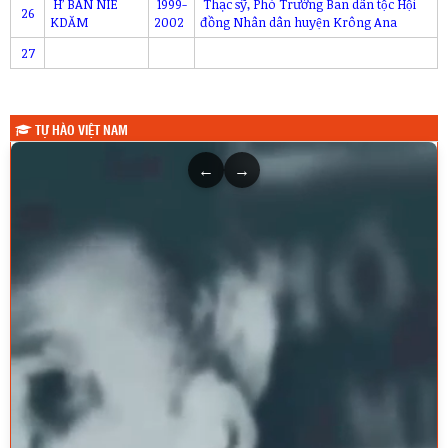
H’ BAN NIÊ
1999-
Thạc sỹ, Phó Trưởng Ban dân tộc Hội
26
KDĂM
2002
đồng Nhân dân huyện Krông Ana
27
TỰ HÀO VIỆT NAM
←
→