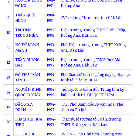
8
ĐÔNG
1991
Krông Ana
TRẦN QUỐC
1988-
9
CVP trường Chính trị, tỉnh Đăk Lăk
HÙNG
1991
TRƯƠNG
1992-
Hiệu trưởng trường THCS Buôn Trấp,
10
TRUNG KIÊN
1995
Krông Ana, Đăk Lăk
NGUYỄN VĂN
1993-
Phó Hiệu trưởng trường THPT Krông
11
MẠNH
1996
Ana, Đăk Lăk
TRẦN QUANG
1994-
Hiệu trưởng trường THCS Duk Măn,
12
ĐẠT
1997
Krông Ana, Đăk Lăk
ĐỖ PHÚ TRẦN
1994-
Phó Giáo sư, tiến sĩ giảng dạy tại Đại học
13
TÌNH
1997
Kinh tế Luật Tp.HCM
NGUYỄN ĐÌNH
1996-
Tiến sỹ, Phó Giám đốc Trung tâm Lý
14
QUỐC CƯỜNG
1999
luận chính trị, ĐH QG TP HCM
ĐẶNG GIA
1994-
ThS. Phó Giám đốc Sở Văn hóa, Thể
15
DUẨN
1997
thao và Du lịch
PHẠM THỊ HOA
1994-
Thạc sỹ, tổ trưởng tổ Toán, trường
16
TIÊN
1997
THPT Krông Ana, Đăk Lăk
LÊ THỊ THU
1995-
UVBTV – Phó Chủ tịch Thường trực