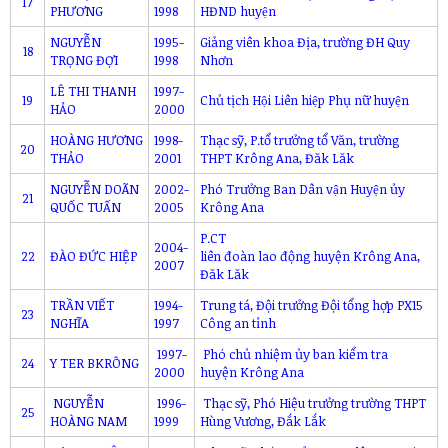
17
PHƯƠNG
1998
HĐND huyện
NGUYỄN
1995-
Giảng viên khoa Địa, trường ĐH Quy
18
TRỌNG ĐỢI
1998
Nhơn
LÊ THI THANH
1997-
19
Chủ tịch Hội Liên hiệp Phụ nữ huyện
HẢO
2000
HOÀNG HƯƠNG
1998-
Thạc sỹ, P.tổ trưởng tổ Văn, trường
20
THẢO
2001
THPT Krông Ana, Đăk Lăk
NGUYỄN DOÃN
2002-
Phó Trưởng Ban Dân vận Huyện ủy
21
QUỐC TUẤN
2005
Krông Ana
P.CT
2004-
22
ĐÀO ĐỨC HIỆP
liên đoàn lao động huyện Krông Ana,
2007
Đăk Lăk
TRẦN VIẾT
1994-
Trung tá, Đội trưởng Đội tổng hợp PX15
23
NGHĨA
1997
Công an tỉnh
1997-
Phó chủ nhiệm ủy ban kiểm tra
24
Y TER BKRÔNG
2000
huyện Krông Ana
NGUYỄN
1996-
Thạc sỹ, Phó Hiệu trưởng trường THPT
25
HOÀNG NAM
1999
Hùng Vương, Đắk Lắk