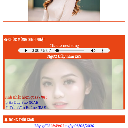
CHÚC MỪNG SINH NHẬT
Click to next song
Người thầy năm xưa