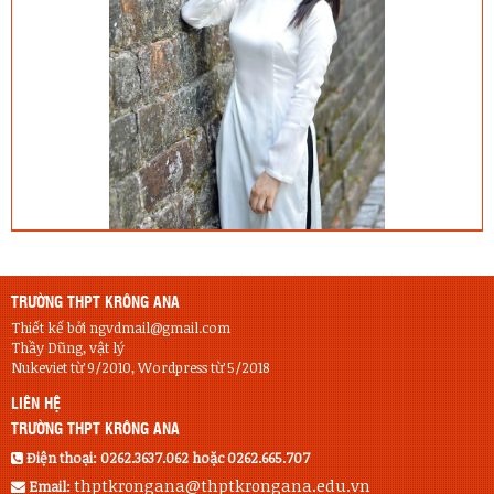
TRƯỜNG THPT KRÔNG ANA
Thiết kế bởi ngvdmail@gmail.com
Thầy Dũng, vật lý
Nukeviet từ 9/2010, Wordpress từ 5/2018
LIÊN HỆ
TRƯỜNG THPT KRÔNG ANA
Điện thoại:
0262.3637.062 hoặc 0262.665.707
thptkrongana@thptkrongana.edu.vn
Email: