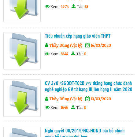
Xem:
4974
Tải:
68
Tiêu chuẩn xếp hạng giáo viên THPT
Thầy Dũng (Vật lý)
16/03/2020
Xem:
8344
Tải:
0
CV 270 /SGDĐT-TCCB v/v thăng hạng chức danh
nghề nghiệp GV từ hạng III lên hạng II năm 2020
Thầy Dũng (Vật lý)
13/03/2020
Xem:
1545
Tải:
0
Nghị quyết 08/2019/NQ-HDND bãi bỏ chính