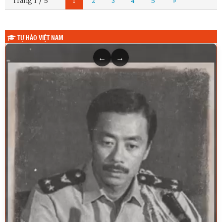
Trang 1 / 5
1
2
3
4
5
»
TỰ HÀO VIỆT NAM
←
→