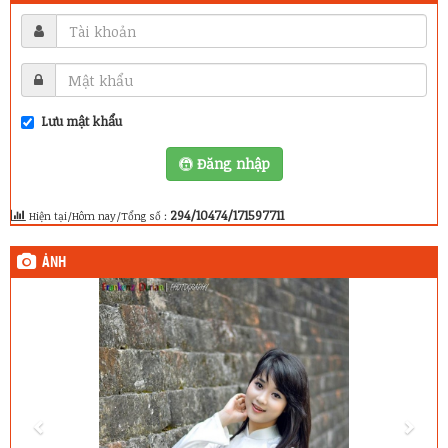
Lưu mật khẩu
Đăng nhập
294/10474/171597711
Hiện tại/Hôm nay/Tổng số :
ẢNH