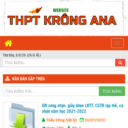
Togg
navi
Thứ Bảy, 8/8/26 (26/6 ÂL)
VĂN BẢN CẤP TRÊN
Tìm kiếm
QĐ công nhận, giấy khen LĐTT, CSTĐ tập thể, cá
nhân năm học 2021-2022
Thầy Dũng (Vật lý)
30/07/2022
Xem:
5896
Tải:
0