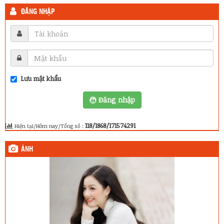
ĐĂNG NHẬP
Lưu mật khẩu
Đăng nhập
118/1868/171574291
Hiện tại/Hôm nay/Tổng số :
ẢNH