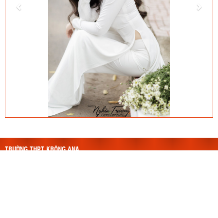
TRƯỜNG THPT KRÔNG ANA
Thiết kế bởi ngvdmail@gmail.com
Thầy Dũng, vật lý
Nukeviet từ 9/2010, Wordpress từ 5/2018
LIÊN HỆ
TRƯỜNG THPT KRÔNG ANA