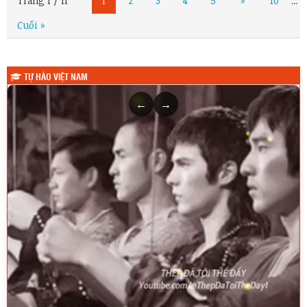
Trang 1 / 11
1
2
3
4
5
»
10
...
Cuối »
TỰ HÀO VIỆT NAM
←
→