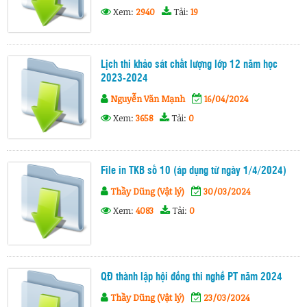
Xem:
2940
Tải:
19
Lịch thi khảo sát chất lượng lớp 12 năm học
2023-2024
Nguyễn Văn Mạnh
16/04/2024
Xem:
3658
Tải:
0
File in TKB số 10 (áp dụng từ ngày 1/4/2024)
Thầy Dũng (Vật lý)
30/03/2024
Xem:
4083
Tải:
0
QĐ thành lập hội đồng thi nghề PT năm 2024
Thầy Dũng (Vật lý)
23/03/2024