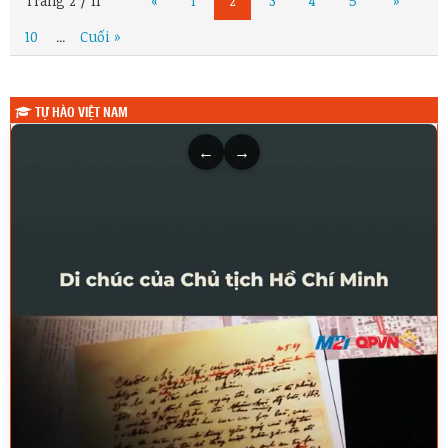
Trang 2 / 11
«
1
2
3
4
5
»
10
Cuối »
...
TỰ HÀO VIỆT NAM
←
→