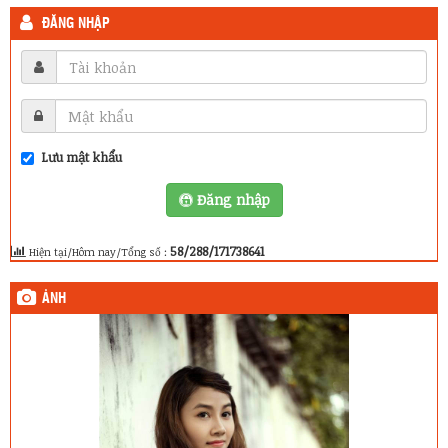
ĐĂNG NHẬP
Lưu mật khẩu
Đăng nhập
58/288/171738641
Hiện tại/Hôm nay/Tổng số :
ẢNH