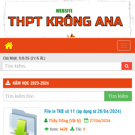
Togg
navi
Chủ Nhật, 9/8/26 (27/6 ÂL)
NĂM HỌC 2023-2024
Tìm kiếm
File in TKB số 11 (áp dụng từ 28/04/2024)
Thầy Dũng (Vật lý)
27/04/2024
Xem:
4428
Tải:
0