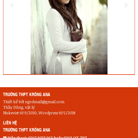
TRƯỜNG THPT KRÔNG ANA
Thiết kế bởi ngvdmail@gmail.com
Thầy Dũng, vật lý
Nukeviet từ 9/2010, Wordpress từ 5/2018
LIÊN HỆ
TRƯỜNG THPT KRÔNG ANA