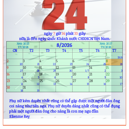
ngày
7
giờ
36
phút
32
giây
nữa là đến ngày Quốc Khánh nước CHXHCN Việt Nam.
Xem 2025
8/2026
Xem 2027
T7/2026
T9/2026
CN
T2
T3
T4
T5
T6
T7
1
19/6
2
3
4
5
6
7
8
20
21
22
23
24
25
26
9
10
11
12
13
14
15
27
28
29
30
1/7
2
3
16
17
18
19
20
21
22
4
5
6
7
8
9
10
23
24
25
26
27
28
29
11
12
13
14
15
16
17
30
31
18
19
Phụ nữ kém duyên nhất cũng có thể gặp được một người đàn ông
coi nàng như tiên nga. Phụ nữ duyên dáng nhất cũng có thể đụng
phải một người đàn ông cho nàng là con mẹ ngu đần
Elienme Rey