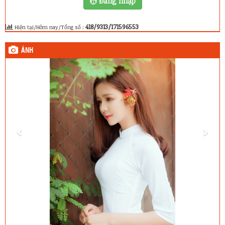
Đăng nhập
418/9313/171596553
Hiện tại/Hôm nay/Tổng số :
ẢNH