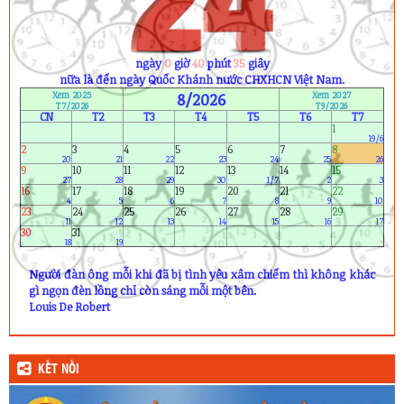
1) Phạm Dạ Thảo (11A4)
2) Kiều Thị Xuân Thư (12A2)
3) Ngô Xuân Khoa (12A8)
4) Phạm Trung Nguyên (12A10)
ngày
0
giờ
40
phút
34
giây
nữa là đến ngày Quốc Khánh nước CHXHCN Việt Nam.
Xem 2025
8/2026
Xem 2027
T7/2026
T9/2026
CN
T2
T3
T4
T5
T6
T7
1
19/6
2
3
4
5
6
7
8
20
21
22
23
24
25
26
9
10
11
12
13
14
15
27
28
29
30
1/7
2
3
16
17
18
19
20
21
22
4
5
6
7
8
9
10
23
24
25
26
27
28
29
11
12
13
14
15
16
17
30
31
18
19
Người đàn ông mỗi khi đã bị tình yêu xâm chiếm thì không khác
gì ngọn đèn lồng chỉ còn sáng mỗi một bên.
Louis De Robert
KẾT NỐI