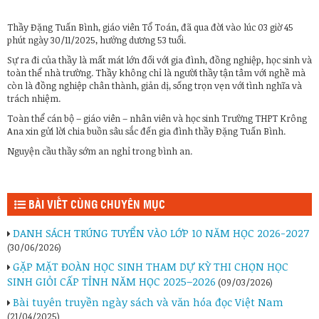
Thầy Đặng Tuấn Bình, giáo viên Tổ Toán, đã qua đời vào lúc 03 giờ 45
phút ngày 30/11/2025, hưởng dương 53 tuổi.
Sự ra đi của thầy là mất mát lớn đối với gia đình, đồng nghiệp, học sinh và
toàn thể nhà trường. Thầy không chỉ là người thầy tận tâm với nghề mà
còn là đồng nghiệp chân thành, giản dị, sống trọn vẹn với tình nghĩa và
trách nhiệm.
Toàn thể cán bộ – giáo viên – nhân viên và học sinh Trường THPT Krông
Ana xin gửi lời chia buồn sâu sắc đến gia đình thầy Đặng Tuấn Bình.
Nguyện cầu thầy sớm an nghỉ trong bình an.
BÀI VIẾT CÙNG CHUYÊN MỤC
DANH SÁCH TRÚNG TUYỂN VÀO LỚP 10 NĂM HỌC 2026-2027
(30/06/2026)
GẶP MẶT ĐOÀN HỌC SINH THAM DỰ KỲ THI CHỌN HỌC
SINH GIỎI CẤP TỈNH NĂM HỌC 2025–2026
(09/03/2026)
Bài tuyên truyền ngày sách và văn hóa đọc Việt Nam
(21/04/2025)