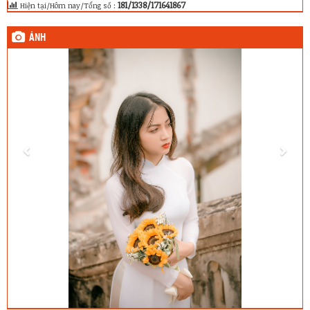
181/1338/171641867
Hiện tại/Hôm nay/Tổng số :
ẢNH