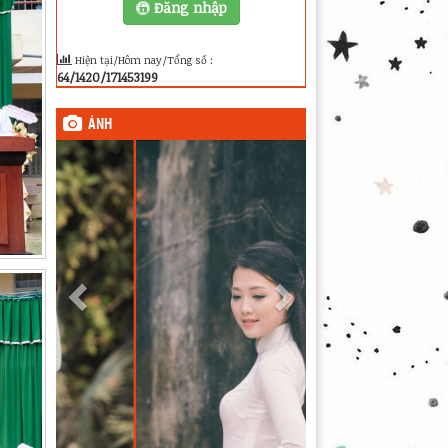
Đăng nhập
Hiện tại/Hôm nay/Tổng số :
64/1420/171453199
ẢNH