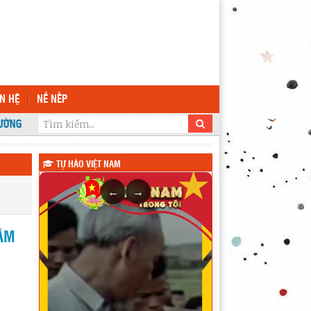
ÊN HỆ
NỀ NẾP
ÔNG ANA
TỰ HÀO VIỆT NAM
←
→
NĂM