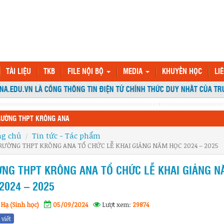
TÀI LIỆU
TKB
FILE NỘI BỘ
MEDIA
KHUYẾN HỌC
LI
CỔNG THÔNG TIN ĐIỆN TỬ CHÍNH THỨC DUY NHẤT CỦA TRƯỜNG THPT KR
RƯỜNG THPT KRÔNG ANA
ng chủ
Tin tức - Tác phẩm
RƯỜNG THPT KRÔNG ANA TỔ CHỨC LỄ KHAI GIẢNG NĂM HỌC 2024 – 2025
NG THPT KRÔNG ANA TỔ CHỨC LỄ KHAI GIẢNG 
2024 – 2025
Hạ (Sinh học)
05/09/2024
Lượt xem:
29874
 viết