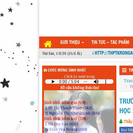
GIỚI THIỆU
TIN TỨC – TÁC PHẨM
WEBSITE THPT KRÔNG ANA HTTP://THPTKRONGANA.EDU.VN LÀ 
Thứ Sáu, 7/8/26 (25/6 ÂL)
CHÚC MỪNG SINH NHẬT
T
Click to next song
Tra
Sinh nhật hôm qua (6/8) :
T
Bồ câu không đưa thư
1) Vũ Thị Thanh Thảo (11A2)
2) Nguyễn Thị Như Quỳnh (11A6)
Sinh nhật hôm nay (7/8) :
TRƯỜ
1) Hà Duy Bảo (10A1)
2) Trần Văn Hoàng (11A8)
HỌC 
3) Nguyễn Anh Khoa (12A5)
Sinh nhật ngày mai (8/8) :
Thầy 
1) Lê Ngọc Huyền (10A9)
Đọc bài
2) Nguyễn Quốc Quân (11A6)