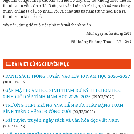
Ngoảnh đi ngoảnh lại các bạn vẫn luôn ở đây, đầy đủ không thiếu một ai,
thanh xuân vẫn còn ở đó. Buồn, vui vẫn luôn có các bạn, có A4 của chúng
mình, chúng ta đều có nhau. Vội vã chạy qua ba năm trung học. Hóa ra
thanh xuân là nuối tiếc.
Vậy nên, đừng để nuối tiếc phủ mờ tuổi thanh xuân…
Một ngày mùa đông 2018
Võ Hoàng Phương Thảo – Lớp 12A4
BÀI VIẾT CÙNG CHUYÊN MỤC
DANH SÁCH TRÚNG TUYỂN VÀO LỚP 10 NĂM HỌC 2026-2027
(30/06/2026)
GẶP MẶT ĐOÀN HỌC SINH THAM DỰ KỲ THI CHỌN HỌC
SINH GIỎI CẤP TỈNH NĂM HỌC 2025–2026
(09/03/2026)
TRƯỜNG THPT KRÔNG ANA TIỄN ĐƯA THẦY ĐẶNG TUẤN
BÌNH TRÊN CHẶNG ĐƯỜNG CUỐI
(02/12/2025)
Bài tuyên truyền ngày sách và văn hóa đọc Việt Nam
(21/04/2025)
Giải bóng chuyền học sinh năm học 2024-2025