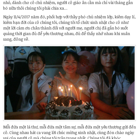
nhỏ, dành cho cô chủ nhiệm, người cô giáo ân cần mà chỉ vài tháng gắn
bó nữa thôi chúng tôi phải chia xa…
Ngày 11/4/2017 năm đó, phối hợp với thầy phó chủ nhiệm lớp, kiêm dạy lí,
kiêm bạn đời của cô chúng tôi, chúng tôi tổ chức sinh nhật cho cô như
một lời cảm ơn chân thành đối với người mẹ, người chị đã gắn bó suốt
quảng thời gian đủ để yêu thương nhau, đủ để thấy nhớ nhau khi xuân
sang, đông về.
Mỗi đứa một lá thư, mỗi đứa một tâm sự, mỗi đứa một yêu thương gửi đến
cô. Cùng nhau hát ca vang lời chúc mừng xinh nhật, cùng đón chào ngày
vui của người cô mà chúng tôi trân trọng nhất. Chúng tôi đã khóc…