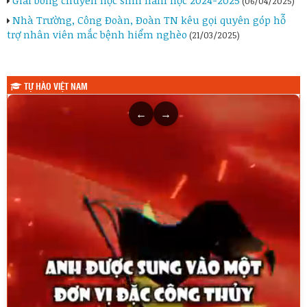
(06/04/2025)
Nhà Trường, Công Đoàn, Đoàn TN kêu gọi quyên góp hỗ
trợ nhân viên mắc bệnh hiểm nghèo
(21/03/2025)
TỰ HÀO VIỆT NAM
←
→