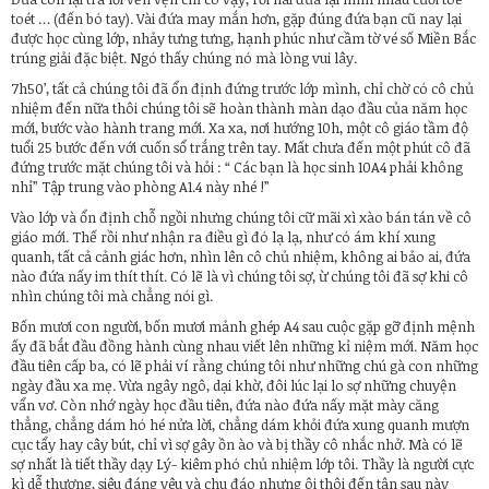
toét … (đến bó tay). Vài đứa may mắn hơn, gặp đúng đứa bạn cũ nay lại
được học cùng lớp, nhảy tưng tưng, hạnh phúc như cầm tờ vé số Miền Bắc
trúng giải đặc biệt. Ngó thấy chúng nó mà lòng vui lây.
7h50’, tất cả chúng tôi đã ổn định đứng trước lớp mình, chỉ chờ có cô chủ
nhiệm đến nữa thôi chúng tôi sẽ hoàn thành màn dạo đầu của năm học
mới, bước vào hành trang mới. Xa xa, nơi hướng 10h, một cô giáo tầm độ
tuổi 25 bước đến với cuốn sổ trắng trên tay. Mất chưa đến một phút cô đã
đứng trước mặt chúng tôi và hỏi : “ Các bạn là học sinh 10A4 phải không
nhỉ” Tập trung vào phòng A1.4 này nhé !”
Vào lớp và ổn định chỗ ngồi nhưng chúng tôi cữ mãi xì xào bán tán về cô
giáo mới. Thế rồi như nhận ra điều gì đó lạ lạ, như có ám khí xung
quanh, tất cả cảnh giác hơn, nhìn lên cô chủ nhiệm, không ai bảo ai, đứa
nào đứa nấy im thít thít. Có lẽ là vì chúng tôi sợ, ừ chúng tôi đã sợ khi cô
nhìn chúng tôi mà chẳng nói gì.
Bốn mươi con người, bốn mươi mảnh ghép A4 sau cuộc gặp gỡ định mệnh
ấy đã bắt đầu đồng hành cùng nhau viết lên những kỉ niệm mới. Năm học
đầu tiên cấp ba, có lẽ phải ví rằng chúng tôi như những chú gà con những
ngày đầu xa mẹ. Vừa ngây ngô, dại khờ, đôi lúc lại lo sợ những chuyện
vẩn vơ. Còn nhớ ngày học đầu tiên, đứa nào đứa nấy mặt mày căng
thẳng, chẳng dám hó hé nửa lời, chẳng dám khỏi đứa xung quanh mượn
cục tẩy hay cây bút, chỉ vì sợ gây ồn ào và bị thầy cô nhắc nhở. Mà có lẽ
sợ nhất là tiết thầy dạy Lý- kiêm phó chủ nhiệm lớp tôi. Thầy là người cực
kì dễ thương, siêu đáng yêu và chu đáo nhưng ôi thôi đến tận sau này