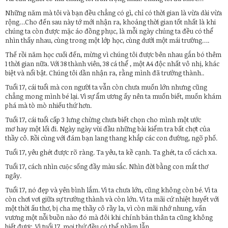
Những năm mà tôi và bạn đều chẳng có gì, chỉ có thời gian là vừa dài vừa
rộng…Cho đến sau này tớ mới nhận ra, khoảng thời gian tốt nhất là khi
chúng ta còn được mặc áo đồng phục, là mỗi ngày chúng ta đều có thể
nhìn thấy nhau, cùng trong một lớp học, cùng dưới một mái trường….
Thế rồi năm học cuối đến, mừng vì chúng tôi được bên nhau gắn bó thêm
1 thời gian nữa. Với 38 thành viên, 38 cá thể , một A4 độc nhất vô nhị, khác
biệt và nổi bật. Chúng tôi dần nhận ra, rằng mình đã trưởng thành..
Tuổi 17, cái tuổi mà con người ta vẫn còn chưa muốn lớn nhưng cũng
chẳng mong mình bé lại. Vì sự ẩm ương ấy nên ta muốn biết, muốn khám
phá mà tò mò nhiếu thứ hơn.
Tuổi 17, cái tuổi cấp 3 lưng chừng chưa biết chọn cho mình một ước
mơ hay một lối đi. Ngày ngày vùi đầu những bài kiểm tra bất chợt của
thầy cô. Rồi cùng với đám bạn lang thang khắp các con đường, ngõ phố.
Tuổi 17, yêu ghét được rõ ràng. Ta yêu, ta kề cạnh. Ta ghét, ta cố cách xa.
Tuổi 17, cách nhìn cuộc sống đầy màu sắc. Nhìn đời bằng con mắt thơ
ngây.
Tuổi 17, nó đẹp và yên bình lắm. Vì ta chưa lớn, cũng không còn bé. Vì ta
còn chơi vơi giữa sự trưởng thành và còn lớn. Vì ta mãi cứ nhiệt huyết với
một thời ấu thơ, bị cha mẹ thầy cô rầy la, vì còn mãi nhớ nhung, vấn
vương một nỗi buồn nào đó mà đôi khi chính bản thân ta cũng không
biết được. Vì tuổi 17, mọi thứ đều có thể nhầm lẫn.