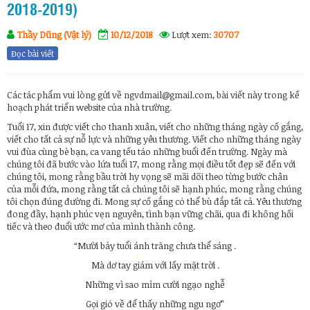
2018-2019)
Thầy Dũng (Vật lý)
10/12/2018
Lượt xem:
30707
Đọc bài viết
Các tác phẩm vui lòng gửi về ngvdmail@gmail.com, bài viết này trong kế
hoạch phát triển website của nhà trường.
Tuổi 17, xin được viết cho thanh xuân, viết cho những tháng ngày cố gắng,
viết cho tất cả sự nỗ lực và những yêu thương. Viết cho những tháng ngày
vui đùa cùng bè bạn, ca vang tếu táo những buổi đến trường. Ngày mà
chúng tôi đã bước vào lứa tuổi 17, mong rằng mọi điều tốt đẹp sẽ đến với
chúng tôi, mong rằng bầu trời hy vọng sẽ mãi dõi theo từng bước chân
của mỗi đứa, mong rằng tất cả chúng tôi sẽ hạnh phúc, mong rằng chúng
tôi chọn đúng đường đi. Mong sự cố gắng có thể bù đắp tất cả. Yêu thương
đong đầy, hạnh phúc vẹn nguyên, tình bạn vững chãi, qua đi không hối
tiếc và theo đuổi ước mơ của mình thành công.
“Mười bảy tuổi ánh trăng chưa thể sáng .
Mà dơ tay giám với lấy mặt trời .
Những vì sao mỉm cười ngạo nghễ
Gọi gió về để thấy những ngu ngơ”