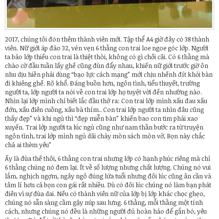
2017, chúng tôi đón thêm thành viên mới. Tập thể A4 giờ đây có 38 thành
viên. Nữ giới áp đảo 32, vẻn vẹn 6 thằng con trai loe ngoe góc lớp. Người
ta bảo lớp thiếu con trai là thiệt thòi, không có gì chối cãi. Có 6 thằng mà
chào cờ đầu tuần lấy ghế cũng đùn đẩy nhau, khiến nữ giới trước giờ ôn
nhu dịu hiền phải dùng “bạo lực cách mạng” mới chịu nhếnh đít khỏi bàn
đi khiêng ghế. Rõ khổ. Đáng buồn hơn, ngôn tình, tiểu thuyết, trường
người ta, lớp người ta nói về con trai lớp họ tuyệt vời đến nhường nào.
Nhìn lại lớp mình chỉ biết lắc đầu thở ra: Con trai lớp mình xấu đau xấu
đớn, xấu điên cuồng, xấu bà thím.. Con trai lớp người ta nhìn đâu cũng
thấy đẹp” và khi ngủ thì “đẹp miễn bàn” khiến bao con tim phải xao
xuyến. Trai lớp người ta lúc ngủ cũng như nam thần bước ra từ truyện
ngôn tình, trai lớp mình ngủ dãi chảy mòn sách mòn vở, Bọn này chắc
chả ai thèm yêu”
Ấy là đùa thế thôi, 6 thằng con trai nhưng lớp có hạnh phúc riêng mà chỉ
6 thằng chúng nó đem lại. Ít về số lượng nhưng chất lượng. Chúng nó vui
lắm, nghịch ngợm, ngây ngô đúng lứa tuổi nhưng đôi lúc cũng ân cần và
tâm lí hơn cả bọn con gái rất nhiều. Dù có đôi lúc chúng nó làm bạn phát
điên vì sự đùa dai. Nếu có thành viên nữ của lớp bị lớp khác chọc ghẹo,
chúng nó sẵn sàng cầm gậy núp sau lưng. 6 thằng, mỗi thằng một tính
cách, nhưng chúng nó đều là những người đủ hoàn hảo để gắn bó, yêu