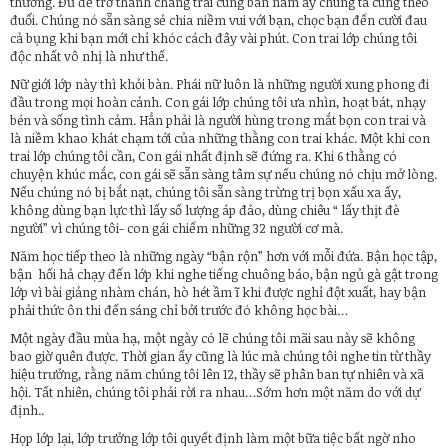
thương. Đủ để trở thành chàng trai cùng bàn năm ấy chúng ta cùng theo
đuổi. Chúng nó sẵn sàng sẻ chia niềm vui với bạn, chọc bạn đến cười đau
cả bụng khi bạn mới chỉ khóc cách đây vài phút. Con trai lớp chúng tôi
độc nhất vô nhị là như thế.
Nữ giới lớp này thì khỏi bàn. Phái nữ luôn là những người xung phong đi
đầu trong mọi hoàn cảnh. Con gái lớp chúng tôi ưa nhìn, hoạt bát, nhạy
bén và sống tình cảm. Hẳn phải là người hùng trong mắt bọn con trai và
là niềm khao khát chạm tới của những thằng con trai khác. Một khi con
trai lớp chúng tôi cần, Con gái nhất định sẽ đứng ra. Khi 6 thằng có
chuyện khúc mắc, con gái sẽ sẵn sàng tâm sự nếu chúng nó chịu mở lòng.
Nếu chúng nó bị bắt nạt, chúng tôi sẵn sàng trừng trị bọn xấu xa ấy,
không dùng bạn lực thì lấy số lượng áp đảo, dùng chiêu “ lấy thịt đè
người” vì chúng tôi- con gái chiếm những 32 người cơ mà.
Năm học tiếp theo là những ngày “bận rộn” hơn với mỗi đứa. Bận học tập,
bận hối hả chạy đến lớp khi nghe tiếng chuông báo, bận ngủ gà gật trong
lớp vì bài giảng nhàm chán, hò hét ầm ĩ khi được nghỉ đột xuất, hay bận
phải thức ôn thi đến sáng chỉ bởi trước đó không học bài…
Một ngày đầu mùa hạ, một ngày có lẽ chúng tôi mãi sau này sẽ không
bao giờ quên được. Thời gian ấy cũng là lúc mà chúng tôi nghe tin từ thầy
hiệu trưởng, rằng năm chúng tôi lên 12, thầy sẽ phân ban tự nhiên và xã
hội. Tất nhiên, chúng tôi phải rời ra nhau…Sớm hơn một năm do với dự
định..
Họp lớp lại, lớp trưởng lớp tôi quyết định làm một bữa tiệc bất ngờ nho