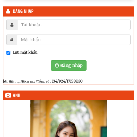
ĐĂNG NHẬP
Lưu mật khẩu
Đăng nhập
134/924/171588180
Hiện tại/Hôm nay/Tổng số :
ẢNH