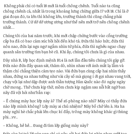
Không phải chỉ có tuổi 18 mới là tuổi chông chênh. Tuổi nào ta cũng
chông chênh cả, nhất là trong khoảng lưng chừng giữa 17 với 18. Chỉ là ở
giai đoạn đó, ta lớn thì không lớn, trưởng thành thì cũng chẳng phải
trưởng thành. Cứ dở dở ương ương như thế nên mới trở nên chông chênh
nhất…
Chúng tôi của hai năm trước, khi mới chập chửng bước vào cổng trường
cấp ba đã có bao cảm xúc bồi hồi đến khó tả. Đứa thì háo hức, đứa thì
nôn nao, đứa lại ngu ngơ ngắm nhìn tứ phía, đứa thì nghêu ngao chạy
quanh sân trường tìm bạn bè cũ. Khi ấy, chúng tôi chưa là gì của nhau.
Dãy nhà B, lớp học định mệnh B1.4 là nơi lần đầu tiên chúng tôi gặp gỡ.
Đứa nào đứa đấy quan sát, thăm dò, nhìn nhau với ánh mắt lạ lẫm và
thậm chí chẳng thiện cảm tẹo nào. Vài đứa bạn cùng cấp hai nhìn thấy
nhau, đứng xa nhau tưởng như vài cây số mà giọng í ới gọi nhau vang trời,
chạy vội lại như dặp được anh thần tượng Hàn Quốc nào đó ngày ngày
chờ mong.. Thở chưa kịp thở, mồm chưa kịp ngậm sau nỗi bất ngờ ban
nãy đã vội hỏi như bắn rap:
– Ê chúng mày học lớp này à? Thế a5 phòng nào nhỉ? Mày có thấy đứa
nào lớp mình không? Lớp mày ai chủ nhiệm? Nãy bố chở lên à. Ha ha
mày nghỉ hè chắc phải lên chục kí đấy, trông mày không khác gì thùng
phi…vv..
– Không, hê hê… Đang đi tìm lớp giống mày này?
Đứa còn lại trả lời vẻn vẹn chỉ có vậy, rồi hai đứa lại nhìn nhau cười toe