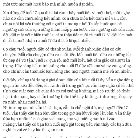
một ước mơ một hoài bão mà mình muốn đạt đến.
Xin đừng để tuổi 17 qua đi ta lại cảm thấy nuối tiếc vì một thời, một ngày
nào đó còn chưa sống hết mình, còn chưa thỏa hết đam mê và… còn
chưa nói lời yêu thương với người ta mong nhớ. Ta sắp bước qua cái
ngưỡng cửa của sự trưởng thành, sắp phải bước vào ngưỡng cửa của cuộc
đời, đối mặt với nhiều thứ, lại cảm thấy tiếc nuối cái tuổi 17. Vì đôi lúc, mất
đi rồi ta mới nhận ra tuổi 17 đã đã bỏ lỡ quá nhiều.
Có câu: “Mỗi người đều có thanh xuân. Mỗi thanh xuân đều có câu
chuyện. Mỗi câu chuyện đều có nuối tiếc. Mỗi nuối tiếc đều có những hồi
ức đẹp đẽ vô tận.”Tuổi 17, qua rồi mới mới hiểu hết cảm giác của sự trân
trọng. Hãy sống hết mình, sống cho tuổi 17 đầy ước mơ và hy vọng, sống
cho chính bản thân sác bạn, sống cho mọi người, mạnh mẽ và an nhiên.
Giờ đây, chúng tôi đang ở giai đoạn đầu của lứa tuổi 17 ấy. Vẫn nghe tiếng
quạt trần kêu đều đều, lúc rảnh rỗi trong giờ học vẫn hay ngửa cổ lên thử
tính xác suất xem cái quạt đó có rơi xuống không, mà có rơi thì có thiệt
hại tính mạng hay chấn thương thân thể hay không, tính xong rồi quay
ra nhìn nhau cười ha hả.
Nhìn xung quanh vẫn là các bạn, vẫn là chỗ ngồi đó, mọi người đều 17
tuổi. Vẫn thấy cậu bạn bàn đầu trong giờ lén lút vẽ bậy lên bàn, vẫn thấy
đứa bạn nhân lúc cô giáo viết bảng cho vội miếng bánh mì vào
miệng,vẫn thấy cô bạn bàn cuối ngủ gật trong tiết, vẫn thấy các bạn đùa
nghịch vui vẻ hay lúc thi gian nan…