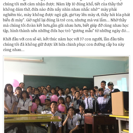
chúng tôi mới cảm nhận được. Năm lớp 10 đúng khổ, tiết của thầy thở
không dám thở, đứa nào đứa nấy nhìn nhau nhắc nhở “ mày phải
nghiêm túc, mày không được ngủ gật, giơ tay lên mày ơi, thầy hỏi kìa phát
biểu đi mày”. Giờ nghĩ lại đúng là trẻ con, nhưng mà vui lắm… Nhờ thầy
mà chúng tôi đoàn kết hơn,gần gũi nhau hơn, biết giúp đỡ cùng nhau học
tập, hình thành nên những đứa học trò “gương mẫu” từ những ngày đó…
Khởi đầu với con số 40, kết thúc năm học với 37 con người, lần đầu tiên
chúng tôi đã không giữ được lời hứa chinh phục con đường cấp ba này
cùng nhau…