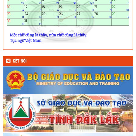
27
28
29
30
1/7
2
3
16
17
18
19
20
21
22
4
5
6
7
8
9
10
23
24
25
26
27
28
29
11
12
13
14
15
16
17
30
31
18
19
Một chữ cũng là thầy, nửa chữ cũng là thầy.
Tục ngữ Việt Nam
KẾT NỐI