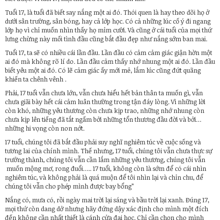
Tuổi 17, là tuổi đã biết say nắng một ai đó. Thói quen là hay theo dõi họ ở
dưới sân trường, sân bóng, hay cả lớp học. Có cả những lúc cố ý đi ngang
lớp họ vì chỉ muốn nhìn thấy họ mỉm cười. Và cũng ở cái tuổi của mọi thứ
lưng chừng này mối tình đầu cũng bắt đầu đẹp như nắng sớm ban mai.
Tuổi 17, ta sẽ có nhiều cái lần đầu. Lần đầu có cảm cảm giác giận hờn một
ai đó mà không rõ lí do. Lần đầu cảm thấy nhớ nhung một ai đó. Lần đầu
biết yêu một ai đó. Có lẽ cảm giác ấy mới mẻ, lắm lúc cũng đứt quãng
khiến ta chênh vênh .
Phải, 17 tuổi vẫn chưa lớn, vẫn chưa hiểu hết bản thân ta muốn gì, vẫn
chưa giãi bày hết cái cảm luân thường trong tận đáy lòng. Vì những lời
còn khó, những yêu thương còn chưa kịp trao, những nhớ nhung còn
chưa kịp lên tiếng đã tắt ngấm bởi những tổn thương đầu đời và bởi…
những hi vọng còn non nớt.
17 tuổi, chúng tôi đã bắt đầu phải suy nghĩ nghiêm túc về cuộc sống và
tương lai của chính mình. Thế nhưng, 17 tuổi, chúng tôi vẫn chưa thực sự
trưởng thành, chúng tôi vẫn cần lắm những yêu thương, chúng tôi vẫn
muốn mộng mơ, rong đuổi….. 17 tuổi, không còn là sớm để có cái nhìn
nghiêm túc, và không phải là quá muộn để tôi nhìn lại và chỉn chu, để
chúng tôi vẫn cho phép mình được bay bổng”
Nắng có, mưa có, rồi ngày mai trời lại sáng và bầu trời lại xanh. Đúng 17,
mọi thứ còn dang dở nhưng hãy đứng dậy xác định cho mình một đích
đến không cần nhất thiết là cánh cửa đại học. Chỉ cần chọn cho mình