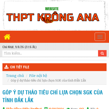
Togg
navi
Chủ Nhật, 9/8/26 (27/6 ÂL)
CHI TIẾT FILE
Trang chủ
File nội bộ
Góp ý dự thảo tiêu chí lựa chọn SGK của tỉnh Đắk Lắk
GÓP Ý DỰ THẢO TIÊU CHÍ LỰA CHỌN SGK CỦA
TỈNH ĐẮK LẮK
Thầy Hồng (Hiệu Trưởng)
12/01/2024
Xem:
4161
Tải:
0