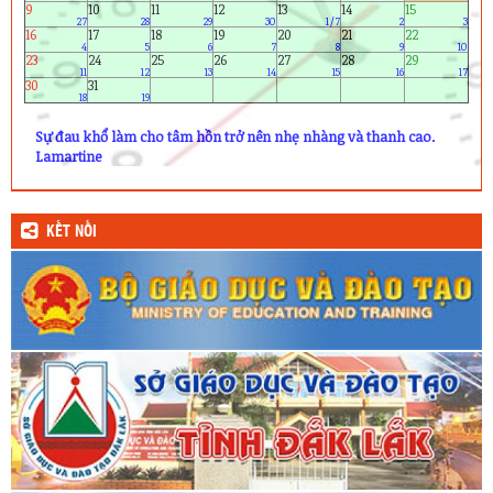
1) Lâm Quang Huy (10A5)
Bây giờ là
0:26:53
ngày 09/08/2026
2) Bùi Thị Thùy Anh (10A9)
Còn
3) Nguyễn Hà My (10A10)
4) Trần Thị Thủy Chung (11A7)
5) Nguyễn Thị Lệ Thắm (11A8)
6) Phan Thị Anh Thư (12A1)
ngày
23
giờ
33
phút
07
giây
nữa là đến ngày phụ nữ Việt Nam 20/10
Xem 2025
8/2026
Xem 2027
T7/2026
T9/2026
CN
T2
T3
T4
T5
T6
T7
1
19/6
2
3
4
5
6
7
8
20
21
22
23
24
25
26
9
10
11
12
13
14
15
27
28
29
30
1/7
2
3
16
17
18
19
20
21
22
4
5
6
7
8
9
10
23
24
25
26
27
28
29
11
12
13
14
15
16
17
30
31
18
19
Sự đau khổ làm cho tâm hồn trở nên nhẹ nhàng và thanh cao.
Lamartine