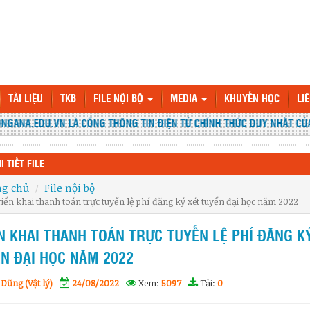
TÀI LIỆU
TKB
FILE NỘI BỘ
MEDIA
KHUYẾN HỌC
LI
GANA.EDU.VN LÀ CỔNG THÔNG TIN ĐIỆN TỬ CHÍNH THỨC DUY NHẤT CỦA
I TIẾT FILE
ng chủ
File nội bộ
iển khai thanh toán trực tuyến lệ phí đăng ký xét tuyển đại học năm 2022
N KHAI THANH TOÁN TRỰC TUYẾN LỆ PHÍ ĐĂNG K
N ĐẠI HỌC NĂM 2022
Dũng (Vật lý)
24/08/2022
Xem:
5097
Tải:
0