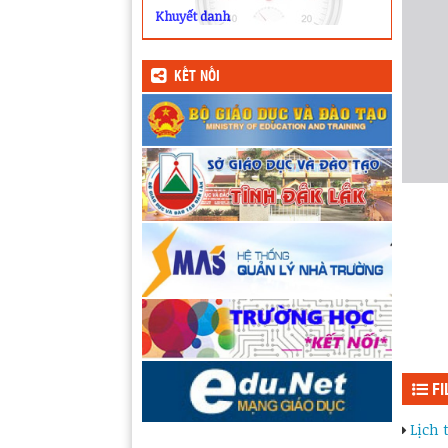
Khuyết danh
KẾT NỐI
FI
Lịch