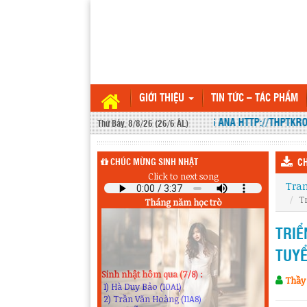
GIỚI THIỆU
TIN TỨC – TÁC PHẨM
WEBSITE THPT KRÔNG ANA HTTP://THPTKRON
Thứ Bảy, 8/8/26 (26/6 ÂL)
CHÚC MỪNG SINH NHẬT
CH
Click to next song
Tra
Tr
Tháng năm học trò
TRIỂ
TUYỂ
Sinh nhật hôm qua (7/8) :
1) Hà Duy Bảo (10A1)
Thầy 
2) Trần Văn Hoàng (11A8)
3) Nguyễn Anh Khoa (12A5)