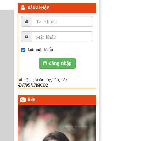
ĐĂNG NHẬP
Lưu mật khẩu
Đăng nhập
Hiện tại/Hôm nay/Tổng số :
43/795/171610132
ẢNH