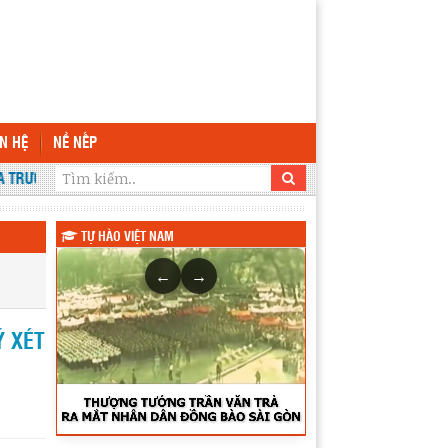
ÊN HỆ
NỀ NẾP
 TRƯỜNG THPT KRÔNG ANA
TỰ HÀO VIỆT NAM
←
→
Ý XÉT