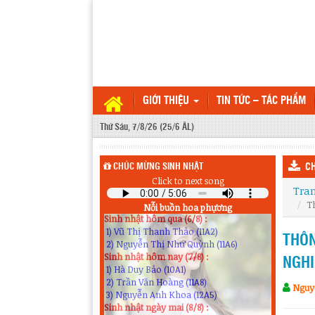
GIỚI THIỆU
TIN TỨC – TÁC PHẨM
Thứ Sáu, 7/8/26 (25/6 ÂL)
CHÚC MỪNG SINH NHẬT
CH
Click to next song
Tra
T
Nỗi buồn hoa phựơng
Sinh nhật hôm qua (6/8) :
1) Vũ Thị Thanh Thảo (11A2)
2) Nguyễn Thị Như Quỳnh (11A6)
THÔN
Sinh nhật hôm nay (7/8) :
1) Hà Duy Bảo (10A1)
NGHI
2) Trần Văn Hoàng (11A8)
3) Nguyễn Anh Khoa (12A5)
Nguy
Sinh nhật ngày mai (8/8) :
1) Lê Ngọc Huyền (10A9)