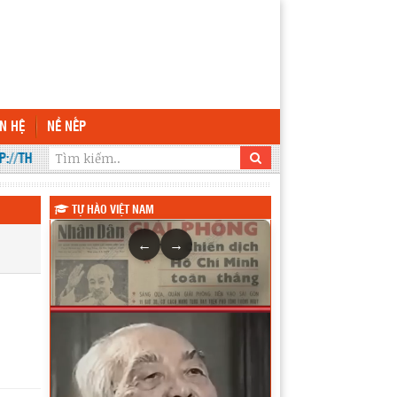
ÊN HỆ
NỀ NẾP
/THPTKRONGANA.EDU.VN LÀ CỔNG THÔNG TIN ĐIỆN TỬ CHÍNH THỨC DUY
TỰ HÀO VIỆT NAM
←
→