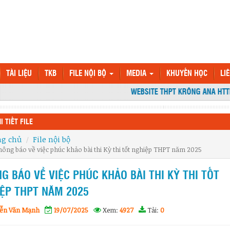
TÀI LIỆU
TKB
FILE NỘI BỘ
MEDIA
KHUYẾN HỌC
LI
WEBSITE THPT KRÔNG ANA HTTP:/
I TIẾT FILE
ng chủ
File nội bộ
hông báo về việc phúc khảo bài thi Kỳ thi tốt nghiệp THPT năm 2025
G BÁO VỀ VIỆC PHÚC KHẢO BÀI THI KỲ THI TỐT
ỆP THPT NĂM 2025
ễn Văn Mạnh
19/07/2025
Xem:
4927
Tải:
0