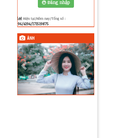
Đăng nhập
Hiện tại/Hôm nay/Tổng số :
96/4194/171519875
ẢNH