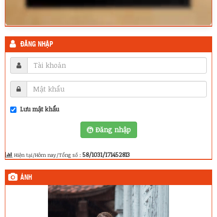
ĐĂNG NHẬP
Lưu mật khẩu
Đăng nhập
58/1031/171452813
Hiện tại/Hôm nay/Tổng số :
ẢNH