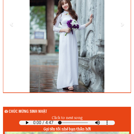
CHÚC MỪNG SINH NHẬT
Click to next song
Gọi tên tôi nhé bạn thân hỡi