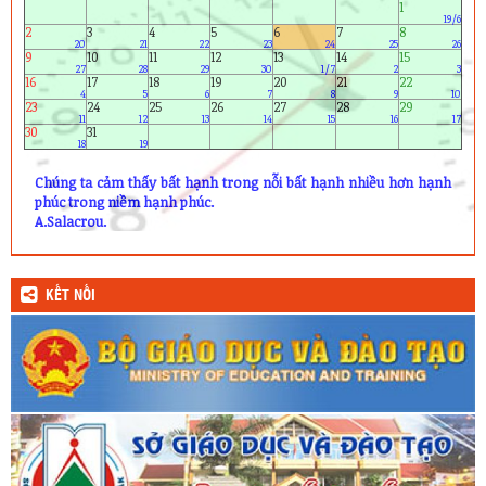
1
19/6
2
3
4
5
6
7
8
20
21
22
23
24
25
26
9
10
11
12
13
14
15
27
28
29
30
1/7
2
3
16
17
18
19
20
21
22
4
5
6
7
8
9
10
23
24
25
26
27
28
29
11
12
13
14
15
16
17
30
31
18
19
Chúng ta cảm thấy bất hạnh trong nỗi bất hạnh nhiều hơn hạnh
phúc trong niềm hạnh phúc.
A.Salacrou.
KẾT NỐI