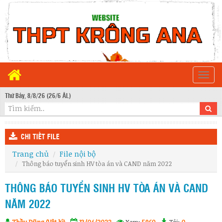
Togg
navi
Thứ Bảy, 8/8/26 (26/6 ÂL)
CHI TIẾT FILE
Trang chủ
File nội bộ
Thông báo tuyển sinh HV tòa án và CAND năm 2022
THÔNG BÁO TUYỂN SINH HV TÒA ÁN VÀ CAND
NĂM 2022
Thầy Dũng (Vật lý)
13/04/2022
Xem:
5960
Tải:
0