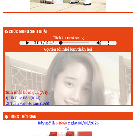
CHÚC MỪNG SINH NHẬT
Click to next song
Gọi tên tôi nhé bạn thân hỡi
Sinh nhật hôm qua (7/8) :
1) Hà Duy Bảo (10A1)
2) Trần Văn Hoàng (11A8)
3) Nguyễn Anh Khoa (12A5)
Sinh nhật hôm nay (8/8) :
1) Lê Ngọc Huyền (10A9)
DÒNG THỜI GIAN
2) Nguyễn Quốc Quân (11A6)
Bây giờ là
6:16:41
ngày 08/08/2026
3) Cao Xuân Thành (11A7)
Còn
4) H Ân Mlô (12A8)