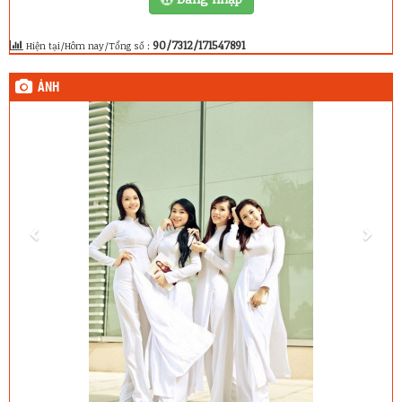
90/7312/171547891
Hiện tại/Hôm nay/Tổng số :
ẢNH