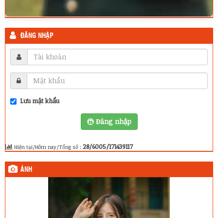
ĐĂNG NHẬP
Lưu mật khẩu
Đăng nhập
28/6005/171439117
Hiện tại/Hôm nay/Tổng số :
ẢNH