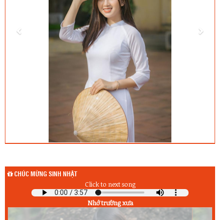
CHÚC MỪNG SINH NHẬT
Click to next song
Nhớ trường xưa