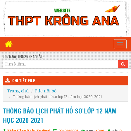
Togg
navi
Thứ Năm, 6/8/26 (24/6 ÂL)
CHI TIẾT FILE
Trang chủ
File nội bộ
Thông báo lịch phát hồ sơ lớp 12 năm học 2020-2021
THÔNG BÁO LỊCH PHÁT HỒ SƠ LỚP 12 NĂM
HỌC 2020-2021
Thầy Hồng (Hiệu Trưởng)
03/08/2021
Xem:
4009
Tải:
0