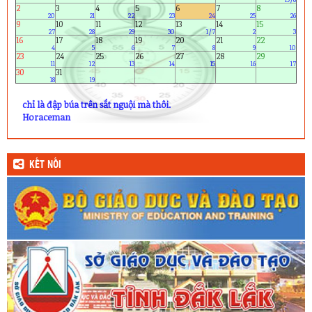
2
3
4
5
6
7
8
20
21
22
23
24
25
26
9
10
11
12
13
14
15
27
28
29
30
1/7
2
3
16
17
18
19
20
21
22
4
5
6
7
8
9
10
23
24
25
26
27
28
29
11
12
13
14
15
16
17
30
31
18
19
chỉ là đập búa trên sắt nguội mà thôi.
Horaceman
KẾT NỐI