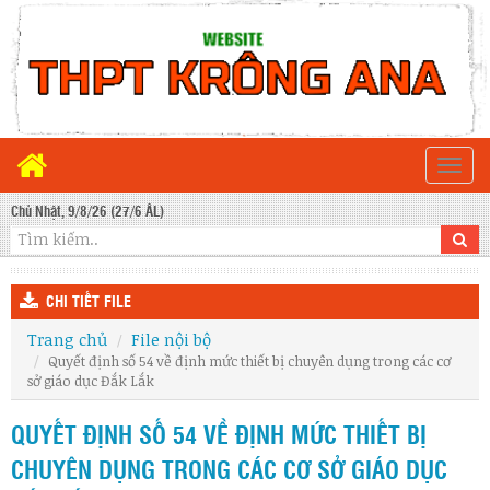
Togg
navi
Chủ Nhật, 9/8/26 (27/6 ÂL)
CHI TIẾT FILE
Trang chủ
File nội bộ
Quyết định số 54 về định mức thiết bị chuyên dụng trong các cơ
sở giáo dục Đắk Lắk
QUYẾT ĐỊNH SỐ 54 VỀ ĐỊNH MỨC THIẾT BỊ
CHUYÊN DỤNG TRONG CÁC CƠ SỞ GIÁO DỤC