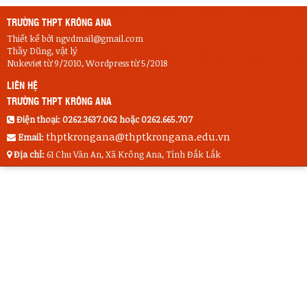
TRƯỜNG THPT KRÔNG ANA
Thiết kế bởi ngvdmail@gmail.com
Thầy Dũng, vật lý
Nukeviet từ 9/2010, Wordpress từ 5/2018
LIÊN HỆ
TRƯỜNG THPT KRÔNG ANA
Điện thoại:
0262.3637.062 hoặc 0262.665.707
thptkrongana@thptkrongana.edu.vn
Email:
Địa chỉ:
61 Chu Văn An, Xã Krông Ana, Tỉnh Đắk Lắk