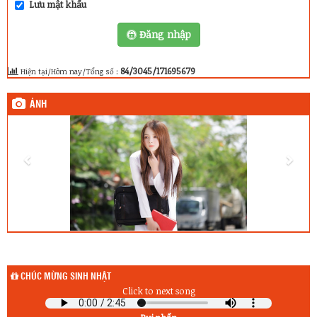
Lưu mật khẩu
Đăng nhập
84/3045/171695679
Hiện tại/Hôm nay/Tổng số :
ẢNH
CHÚC MỪNG SINH NHẬT
Click to next song