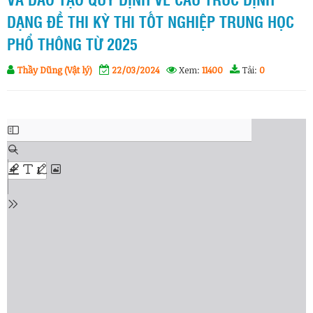
VÀ ĐÀO TẠO QUY ĐỊNH VỀ CẤU TRÚC ĐỊNH
DẠNG ĐỀ THI KỲ THI TỐT NGHIỆP TRUNG HỌC
PHỔ THÔNG TỪ 2025
Thầy Dũng (Vật lý)
22/03/2024
Xem:
11400
Tải:
0