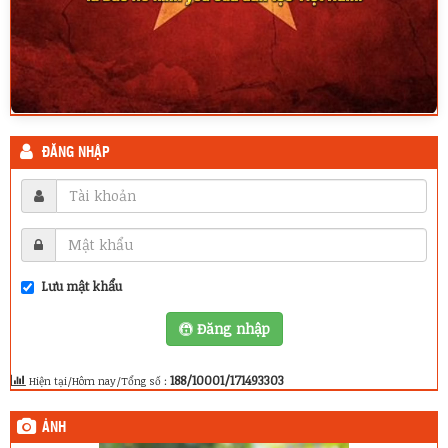
ĐĂNG NHẬP
Lưu mật khẩu
Đăng nhập
188/10001/171493303
Hiện tại/Hôm nay/Tổng số :
ẢNH