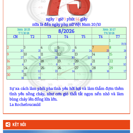
nữa là đến ngày phụ nữ Việt Nam 20/10
Xem 2025
8/2026
Xem 2027
T7/2026
T9/2026
CN
T2
T3
T4
T5
T6
T7
1
19/6
2
3
4
5
6
7
8
20
21
22
23
24
25
26
9
10
11
12
13
14
15
27
28
29
30
1/7
2
3
16
17
18
19
20
21
22
4
5
6
7
8
9
10
23
24
25
26
27
28
29
11
12
13
14
15
16
17
30
31
18
19
Sự xa cách làm phôi pha tình yêu hời hợi và làm thắm đợm thêm
tình yêu nồng cháy, như cơn gió thổi tắt ngọn nến nhỏ và làm
bùng cháy lên đống lửa lớn.
La Rochefoucauld
KẾT NỐI