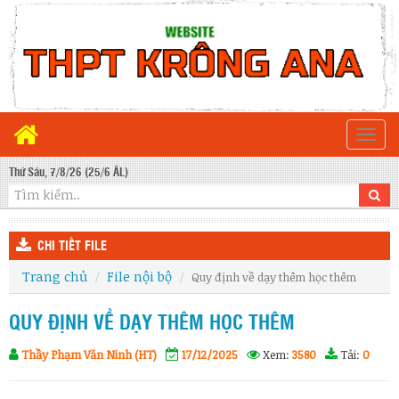
Togg
navi
Thứ Sáu, 7/8/26 (25/6 ÂL)
CHI TIẾT FILE
Trang chủ
File nội bộ
Quy định về dạy thêm học thêm
QUY ĐỊNH VỀ DẠY THÊM HỌC THÊM
Thầy Phạm Văn Ninh (HT)
17/12/2025
Xem:
3580
Tải:
0