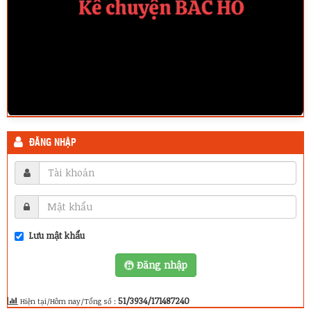
ĐĂNG NHẬP
Lưu mật khẩu
Đăng nhập
51/3934/171487240
Hiện tại/Hôm nay/Tổng số :