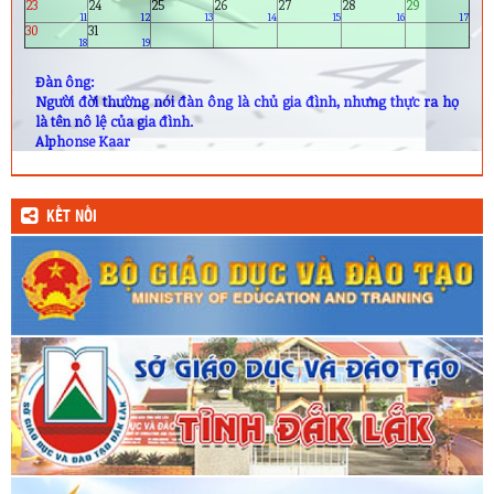
ngày
9
giờ
28
phút
09
giây
nữa là đến năm mới dương lịch.
Xem 2025
8/2026
Xem 2027
T7/2026
T9/2026
CN
T2
T3
T4
T5
T6
T7
1
19/6
2
3
4
5
6
7
8
20
21
22
23
24
25
26
9
10
11
12
13
14
15
27
28
29
30
1/7
2
3
16
17
18
19
20
21
22
4
5
6
7
8
9
10
23
24
25
26
27
28
29
11
12
13
14
15
16
17
30
31
18
19
Đàn ông:
Người đời thường nói đàn ông là chủ gia đình, nhưng thực ra họ
là tên nô lệ của gia đình.
Alphonse Kaar
KẾT NỐI