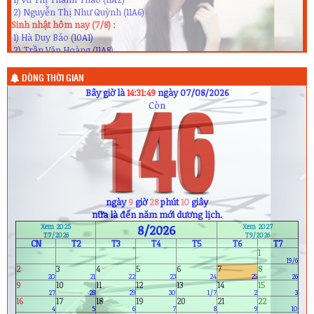
CHÚC MỪNG SINH NHẬT
Click to next song
Mong ước kỉ niệm xưa
Sinh nhật hôm qua (6/8) :
1) Vũ Thị Thanh Thảo (11A2)
2) Nguyễn Thị Như Quỳnh (11A6)
Sinh nhật hôm nay (7/8) :
1) Hà Duy Bảo (10A1)
2) Trần Văn Hoàng (11A8)
3) Nguyễn Anh Khoa (12A5)
Sinh nhật ngày mai (8/8) :
1) Lê Ngọc Huyền (10A9)
DÒNG THỜI GIAN
2) Nguyễn Quốc Quân (11A6)
Bây giờ là
14:31:50
ngày 07/08/2026
3) Cao Xuân Thành (11A7)
Còn
4) H Ân Mlô (12A8)
5) Mai Thanh Phương (12A8)
6) Bùi Lâm Bảo Ngọc (12A11)