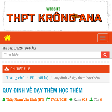
Togg
navi
Thứ Bảy, 8/8/26 (26/6 ÂL)
CHI TIẾT FILE
Trang chủ
File nội bộ
Quy đinh về dạy thêm học thêm
QUY ĐINH VỀ DẠY THÊM HỌC THÊM
Thầy Phạm Văn Ninh (HT)
17/12/2025
Xem:
928
Tải:
0