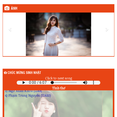
ẢNH
Sinh nhật hôm qua (7/8) :
1) Hà Duy Bảo (10A1)
2) Trần Văn Hoàng (11A8)
3) Nguyễn Anh Khoa (12A5)
Sinh nhật hôm nay (8/8) :
1) Lê Ngọc Huyền (10A9)
2) Nguyễn Quốc Quân (11A6)
3) Cao Xuân Thành (11A7)
4) H Ân Mlô (12A8)
5) Mai Thanh Phương (12A8)
6) Bùi Lâm Bảo Ngọc (12A11)
Sinh nhật ngày mai (9/8) :
CHÚC MỪNG SINH NHẬT
1) Phạm Dạ Thảo (11A4)
Click to next song
2) Kiều Thị Xuân Thư (12A2)
3) Ngô Xuân Khoa (12A8)
Tình thơ
4) Phạm Trung Nguyên (12A10)