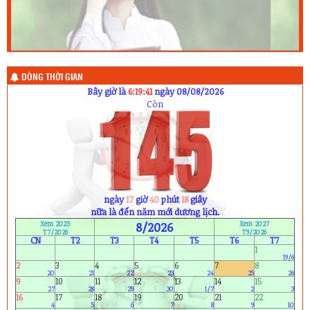
DÒNG THỜI GIAN
Bây giờ là
6:19:42
ngày 08/08/2026
Còn
ngày
17
giờ
40
phút
17
giây
nữa là đến năm mới dương lịch.
Xem 2025
8/2026
Xem 2027
T7/2026
T9/2026
CN
T2
T3
T4
T5
T6
T7
1
19/6
2
3
4
5
6
7
8
20
21
22
23
24
25
26
9
10
11
12
13
14
15
27
28
29
30
1/7
2
3
16
17
18
19
20
21
22
4
5
6
7
8
9
10