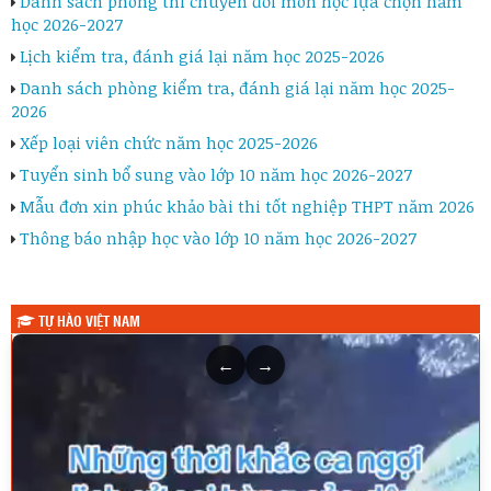
Danh sách phòng thi chuyển đổi môn học lựa chọn năm
học 2026-2027
Lịch kiểm tra, đánh giá lại năm học 2025-2026
Danh sách phòng kiểm tra, đánh giá lại năm học 2025-
2026
Xếp loại viên chức năm học 2025-2026
Tuyển sinh bổ sung vào lớp 10 năm học 2026-2027
Mẫu đơn xin phúc khảo bài thi tốt nghiệp THPT năm 2026
Thông báo nhập học vào lớp 10 năm học 2026-2027
TỰ HÀO VIỆT NAM
←
→