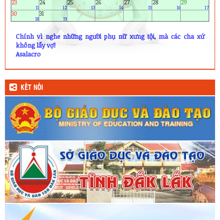
23
24
25
26
27
28
29
11
12
13
14
15
16
17
30
31
18
19
Chính vì nghe những người phụ nữ xưng tội, mà các cha xứ
không lấy vợ!
Asalacro
KẾT NỐI