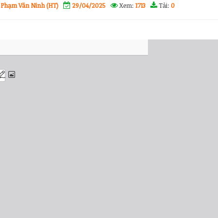
 Phạm Văn Ninh (HT)
29/04/2025
Xem:
1713
Tải:
0