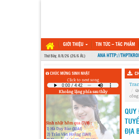
GIỚI THIỆU
TIN TỨC – TÁC PHẨM
WEBSITE THPT KRÔNG ANA HTTP://THPTKRONG
Thứ Bảy, 8/8/26 (26/6 ÂL)
CHÚC MỪNG SINH NHẬT
CH
Click to next song
Tra
Qu
Khoảng lặng phía sau thầy
công 
QUY 
Sinh nhật hôm qua (7/8) :
TUYỂ
1) Hà Duy Bảo (10A1)
2) Trần Văn Hoàng (11A8)
ĐỊA 
3) Nguyễn Anh Khoa (12A5)