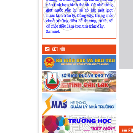
nào tình bạn hình thành. Cứ nhỏ từng
giọt nước vào ly, sẽ có lúc một giọt
nước làm tràn ly. Cũng vậy, trong mỗi
chuỗi những điều dễ thương, tử tế, sẽ
có một điều làm con tim tràn đầy.
Samuel.
KẾT NỐI
FI