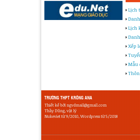
Lịch
Danh
Lịch 
Danh
Xếp l
Tuyể
Mẫu 
Thôn
TRƯỜNG THPT KRÔNG ANA
Thiết kế bởi ngvdmail@gmail.com
Thầy Dũng, vật lý
Nukeviet từ 9/2010, Wordpress từ 5/2018