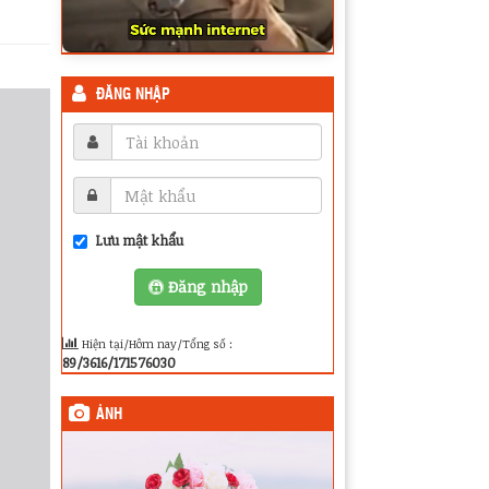
ĐĂNG NHẬP
Lưu mật khẩu
Đăng nhập
Hiện tại/Hôm nay/Tổng số :
89/3616/171576030
ẢNH