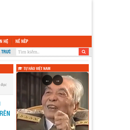
ÊN HỆ
NỀ NẾP
TRƯỜNG THPT KRÔNG ANA
TỰ HÀO VIỆT NAM
←
→
 dục
Ụ
TRÊN