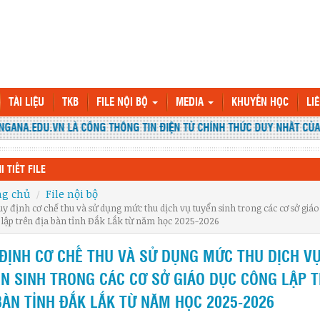
TÀI LIỆU
TKB
FILE NỘI BỘ
MEDIA
KHUYẾN HỌC
LI
ANA.EDU.VN LÀ CỔNG THÔNG TIN ĐIỆN TỬ CHÍNH THỨC DUY NHẤT CỦA 
I TIẾT FILE
ng chủ
File nội bộ
y định cơ chế thu và sử dụng mức thu dịch vụ tuyển sinh trong các cơ sở giáo
lập trên địa bàn tỉnh Đắk Lắk từ năm học 2025-2026
ĐỊNH CƠ CHẾ THU VÀ SỬ DỤNG MỨC THU DỊCH V
N SINH TRONG CÁC CƠ SỞ GIÁO DỤC CÔNG LẬP 
BÀN TỈNH ĐẮK LẮK TỪ NĂM HỌC 2025-2026