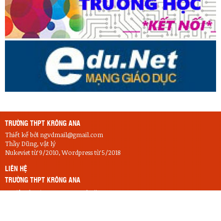
TRƯỜNG THPT KRÔNG ANA
Thiết kế bởi ngvdmail@gmail.com
Thầy Dũng, vật lý
Nukeviet từ 9/2010, Wordpress từ 5/2018
LIÊN HỆ
TRƯỜNG THPT KRÔNG ANA
Điện thoại:
0262.3637.062 hoặc 0262.665.707
thptkrongana@thptkrongana.edu.vn
Email:
Địa chỉ:
61 Chu Văn An, Xã Krông Ana, Tỉnh Đắk Lắk