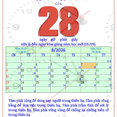
5) Mai Thanh Phương (12A8)
6) Bùi Lâm Bảo Ngọc (12A11)
Sinh nhật ngày mai (9/8) :
1) Phạm Dạ Thảo (11A4)
2) Kiều Thị Xuân Thư (12A2)
3) Ngô Xuân Khoa (12A8)
4) Phạm Trung Nguyên (12A10)
ngày
0
giờ
45
phút
11
giây
nữa là đến ngày khai giảng năm học mới (05/09).
Xem 2025
8/2026
Xem 2027
T7/2026
T9/2026
CN
T2
T3
T4
T5
T6
T7
1
19/6
2
3
4
5
6
7
8
20
21
22
23
24
25
26
9
10
11
12
13
14
15
27
28
29
30
1/7
2
3
16
17
18
19
20
21
22
4
5
6
7
8
9
10
23
24
25
26
27
28
29
11
12
13
14
15
16
17
30
31
18
19
Tâm phải rộng để dung nạp người trong thiên hạ, Tâm phải công
bằng để làm việc trong thiên hạ, Tâm phải trầm tĩnh để xét lý
trong thiên hạ, Tâm phải vững vàng để chống lại những biến cố
trong thiên hạ