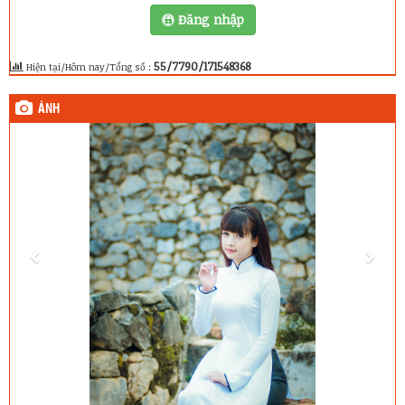
Đăng nhập
55/7790/171548368
Hiện tại/Hôm nay/Tổng số :
ẢNH