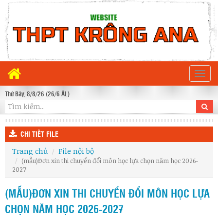
Togg
navi
Thứ Bảy, 8/8/26 (26/6 ÂL)
CHI TIẾT FILE
Trang chủ
File nội bộ
(mẫu)Đơn xin thi chuyển đổi môn học lựa chọn năm học 2026-
2027
(MẪU)ĐƠN XIN THI CHUYỂN ĐỔI MÔN HỌC LỰA
CHỌN NĂM HỌC 2026-2027