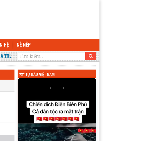
ÊN HỆ
NỀ NẾP
 TRƯỜNG THPT KRÔNG ANA
TỰ HÀO VIỆT NAM
←
→