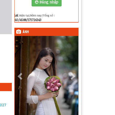
Đăng nhập
Hiện tại/Hôm nay/Tổng số :
60/4588/171726343
ẢNH
2027