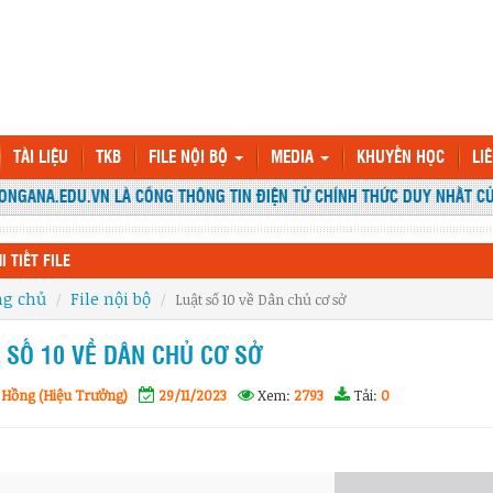
TÀI LIỆU
TKB
FILE NỘI BỘ
MEDIA
KHUYẾN HỌC
LI
GANA.EDU.VN LÀ CỔNG THÔNG TIN ĐIỆN TỬ CHÍNH THỨC DUY NHẤT CỦA
I TIẾT FILE
ng chủ
File nội bộ
Luật số 10 về Dân chủ cơ sở
 SỐ 10 VỀ DÂN CHỦ CƠ SỞ
 Hồng (Hiệu Trưởng)
29/11/2023
Xem:
2793
Tải:
0