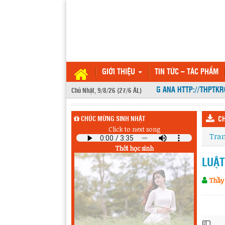
GIỚI THIỆU
TIN TỨC – TÁC PHẨM
WEBSITE THPT KRÔNG ANA HTTP://THPTKRON
Chủ Nhật, 9/8/26 (27/6 ÂL)
CHÚC MỪNG SINH NHẬT
CH
Click to next song
Tra
Thời học sinh
LUẬT
Thầy
Sinh nhật hôm qua (8/8) :