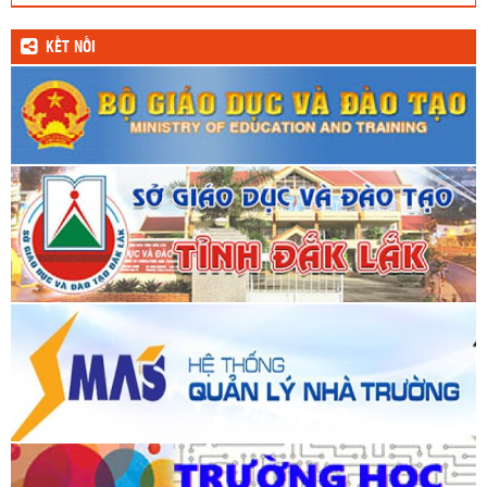
2
3
4
5
6
7
8
20
21
22
23
24
25
26
9
10
11
12
13
14
15
27
28
29
30
1/7
2
3
16
17
18
19
20
21
22
4
5
6
7
8
9
10
23
24
25
26
27
28
29
11
12
13
14
15
16
17
30
31
18
19
Ở đời có 3 điều đáng tiếc: Một là việc hôm nay bỏ qua, Hai là đời
này chẳng học, Ba là thân này lỡ hư
Chu Hi
KẾT NỐI