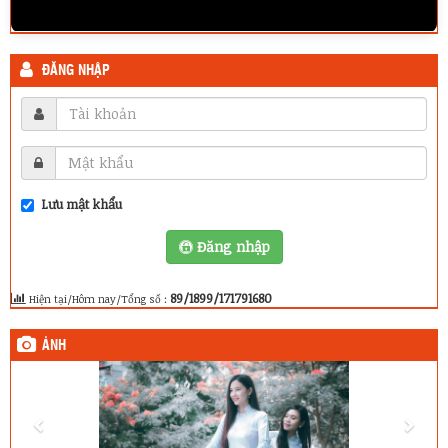
ĐĂNG NHẬP
Lưu mật khẩu
Đăng nhập
89/1899/171791680
Hiện tại/Hôm nay/Tổng số :
ẢNH