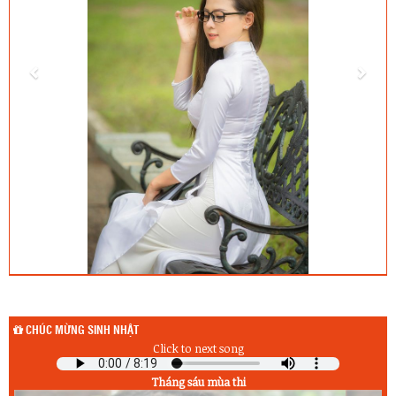
CHÚC MỪNG SINH NHẬT
Click to next song
Tháng sáu mùa thi