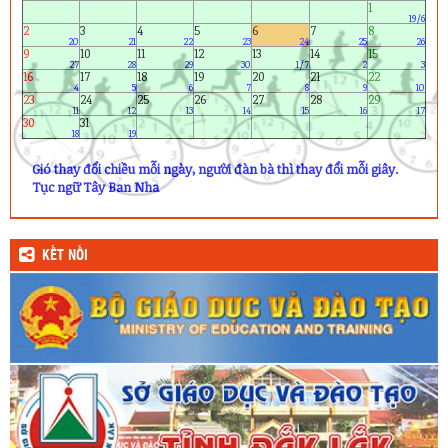
1
19/6
2
3
4
5
6
7
8
20
21
22
23
24
25
26
9
10
11
12
13
14
15
27
28
29
30
1/7
2
3
16
17
18
19
20
21
22
4
5
6
7
8
9
10
23
24
25
26
27
28
29
11
12
13
14
15
16
17
30
31
18
19
Gió thay đổi chiều mỗi ngày, người đàn bà thì thay đổi mỗi giây.
Tục ngữ Tây Ban Nha
KẾT NỐI