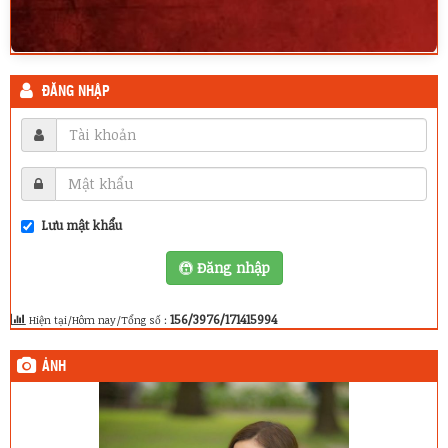
ĐĂNG NHẬP
Lưu mật khẩu
Đăng nhập
156/3976/171415994
Hiện tại/Hôm nay/Tổng số :
ẢNH