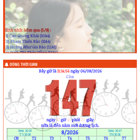
Sinh nhật hôm qua (5/8) :
1) Cao Quang Khải (10A4)
2) Phạm Thiên Bảo (11A4)
3) Hoàng Như Gia Bảo (12A1)
4) Đinh Thị Thúy Hằng (12A6)
5) Đoàn Thanh Phương (12A10)
Sinh nhật hôm nay (6/8) :
1) Vũ Thị Thanh Thảo (11A2)
DÒNG THỜI GIAN
2) Nguyễn Thị Như Quỳnh (11A6)
Bây giờ là
11:14:57
ngày 06/08/2026
Sinh nhật ngày mai (7/8) :
Còn
1) Hà Duy Bảo (10A1)
2) Trần Văn Hoàng (11A8)
3) Nguyễn Anh Khoa (12A5)
ngày
12
giờ
45
phút
02
giây
nữa là đến năm mới dương lịch.
Xem 2025
8/2026
Xem 2027
T7/2026
T9/2026
CN
T2
T3
T4
T5
T6
T7