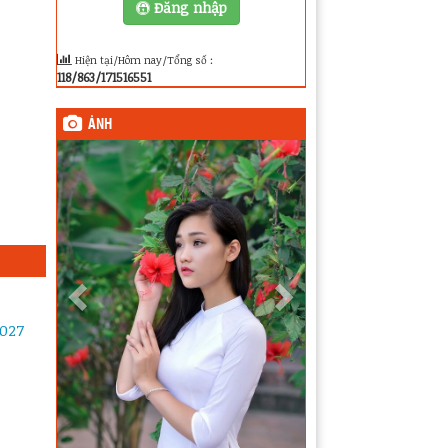
Đăng nhập
Hiện tại/Hôm nay/Tổng số :
118/863/171516551
ẢNH
2027