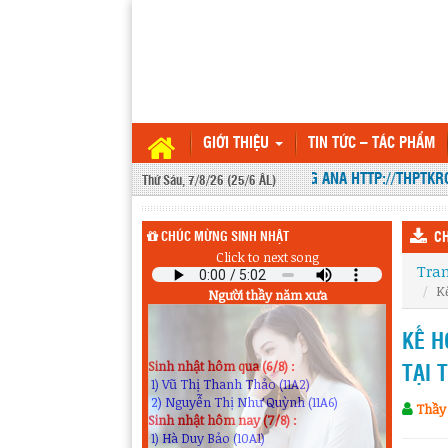
GIỚI THIỆU
TIN TỨC – TÁC PHẨM
WEBSITE THPT KRÔNG ANA HTTP://THPTKRON
Thứ Sáu, 7/8/26 (25/6 ÂL)
CHÚC MỪNG SINH NHẬT
CH
Click to next song
Tra
K
Người thầy năm xưa
KẾ H
Sinh nhật hôm qua (6/8) :
1) Vũ Thị Thanh Thảo (11A2)
TẠI 
2) Nguyễn Thị Như Quỳnh (11A6)
Sinh nhật hôm nay (7/8) :
Thầy
1) Hà Duy Bảo (10A1)
2) Trần Văn Hoàng (11A8)