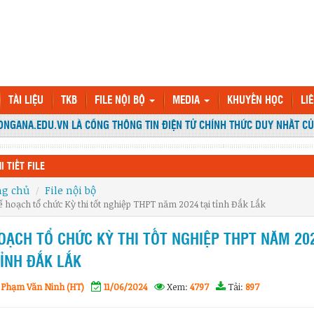
TÀI LIỆU
TKB
FILE NỘI BỘ
MEDIA
KHUYẾN HỌC
LI
GANA.EDU.VN LÀ CỔNG THÔNG TIN ĐIỆN TỬ CHÍNH THỨC DUY NHẤT CỦA
I TIẾT FILE
ng chủ
File nội bộ
ế hoạch tổ chức Kỳ thi tốt nghiệp THPT năm 2024 tại tỉnh Đắk Lắk
OẠCH TỔ CHỨC KỲ THI TỐT NGHIỆP THPT NĂM 20
TỈNH ĐẮK LẮK
 Phạm Văn Ninh (HT)
11/06/2024
Xem:
4797
Tải:
897