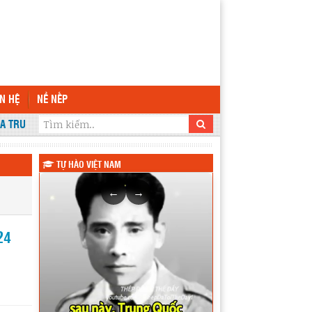
ÊN HỆ
NỀ NẾP
 TRƯỜNG THPT KRÔNG ANA
TỰ HÀO VIỆT NAM
←
→
24