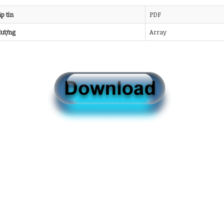
ập tin
PDF
lượng
Array