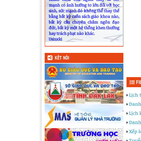
mạnh có ảnh hưởng to lớn đối với học
sinh, sức mạnh đó không thể thay thế
bằng bất kỳ cuốn sách giáo khoa nào,
bất kỳ câu chuyện châm ngôn đạo
đức, bất kỳ một hệ thống khen thưởng
hay trách phạt nào khác.
Usinxki
KẾT NỐI
FI
Lịch
Danh
Lịch 
Danh
Xếp l
Tuyể