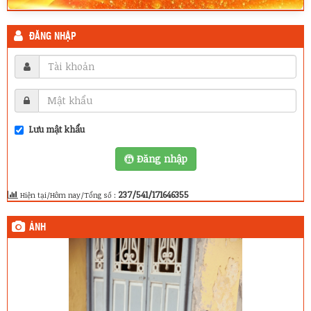
ĐĂNG NHẬP
Lưu mật khẩu
Đăng nhập
237/541/171646355
Hiện tại/Hôm nay/Tổng số :
ẢNH