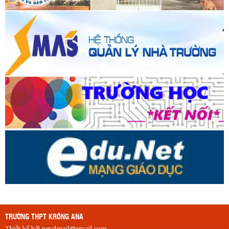
TRƯỜNG THPT KRÔNG ANA
Thiết kế bởi ngvdmail@gmail.com
Thầy Dũng, vật lý
Nukeviet từ 9/2010, Wordpress từ 5/2018
LIÊN HỆ
TRƯỜNG THPT KRÔNG ANA