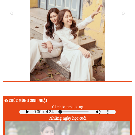
CHÚC MỪNG SINH NHẬT
Click to next song
Những ngày học cuối
Sinh nhật hôm qua (7/8) :
1) Hà Duy Bảo (10A1)