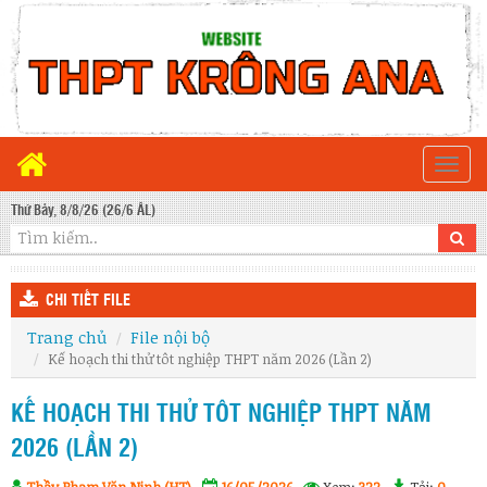
Togg
navi
Thứ Bảy, 8/8/26 (26/6 ÂL)
CHI TIẾT FILE
Trang chủ
File nội bộ
Kế hoạch thi thử tôt nghiệp THPT năm 2026 (Lần 2)
KẾ HOẠCH THI THỬ TÔT NGHIỆP THPT NĂM
2026 (LẦN 2)
Thầy Phạm Văn Ninh (HT)
16/05/2026
Xem:
322
Tải:
0