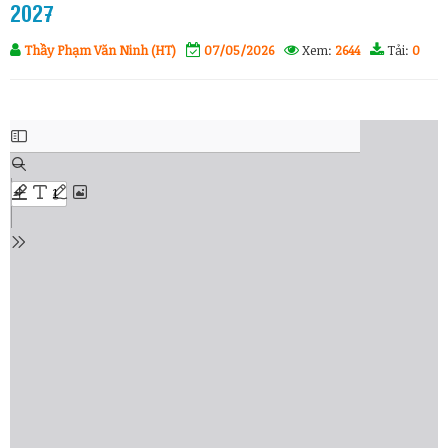
2027
Thầy Phạm Văn Ninh (HT)
07/05/2026
Xem:
2644
Tải:
0