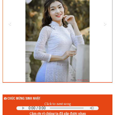
CHÚC MỪNG SINH NHẬT
Click to next song
Cảm ơn vì chúng ta đã gặp được nhau
Sinh nhật hôm qua (6/8) :
1) Vũ Thị Thanh Thảo (11A2)
2) Nguyễn Thị Như Quỳnh (11A6)
Sinh nhật hôm nay (7/8) :
1) Hà Duy Bảo (10A1)
2) Trần Văn Hoàng (11A8)
3) Nguyễn Anh Khoa (12A5)
Sinh nhật ngày mai (8/8) :
1) Lê Ngọc Huyền (10A9)
2) Nguyễn Quốc Quân (11A6)
3) Cao Xuân Thành (11A7)
4) H Ân Mlô (12A8)