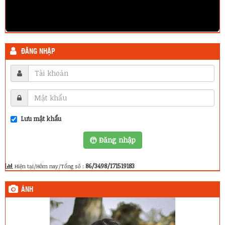
ĐĂNG NHẬP
Lưu mật khẩu
Đăng nhập
86/3498/171519183
Hiện tại/Hôm nay/Tổng số :
ẢNH