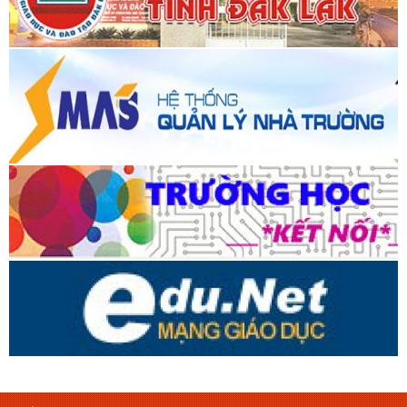
TRƯỜNG THPT KRÔNG ANA
Thiết kế bởi ngvdmail@gmail.com
Thầy Dũng, vật lý
Nukeviet từ 9/2010, Wordpress từ 5/2018
LIÊN HỆ
TRƯỜNG THPT KRÔNG ANA
Điện thoại:
0262.3637.062 hoặc 0262.665.707
thptkrongana@thptkrongana.edu.vn
Email:
Địa chỉ:
61 Chu Văn An, Xã Krông Ana, Tỉnh Đắk Lắk