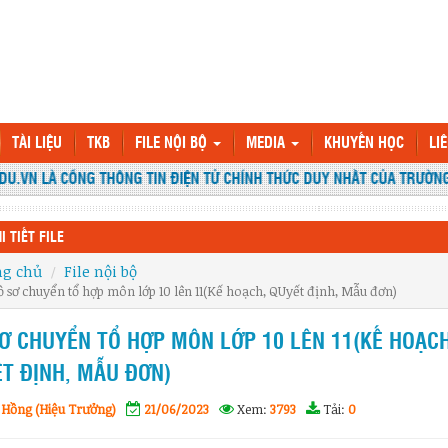
TÀI LIỆU
TKB
FILE NỘI BỘ
MEDIA
KHUYẾN HỌC
LI
VN LÀ CỔNG THÔNG TIN ĐIỆN TỬ CHÍNH THỨC DUY NHẤT CỦA TRƯỜNG 
I TIẾT FILE
ng chủ
File nội bộ
ồ sơ chuyển tổ hợp môn lớp 10 lên 11(Kế hoạch, QUyết định, Mẫu đơn)
Ơ CHUYỂN TỔ HỢP MÔN LỚP 10 LÊN 11(KẾ HOẠCH
T ĐỊNH, MẪU ĐƠN)
 Hồng (Hiệu Trưởng)
21/06/2023
Xem:
3793
Tải:
0