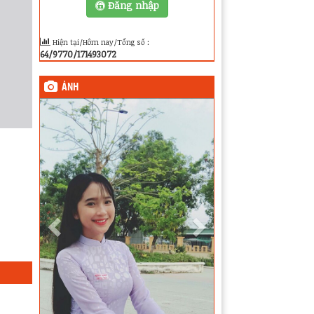
Đăng nhập
Hiện tại/Hôm nay/Tổng số :
64/9770/171493072
ẢNH