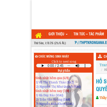
GIỚI THIỆU
TIN TỨC – TÁC PHẨM
WEBSITE THPT KRÔNG ANA HTTP://THPTKRONGANA.EDU.
Thứ Sáu, 7/8/26 (25/6 ÂL)
CHÚC MỪNG SINH NHẬT
CH
Click to next song
Tra
H
Bụi phấn
Sinh nhật hôm qua (6/8) :
1) Vũ Thị Thanh Thảo (11A2)
HỒ S
2) Nguyễn Thị Như Quỳnh (11A6)
Sinh nhật hôm nay (7/8) :
QUYẾ
1) Hà Duy Bảo (10A1)
2) Trần Văn Hoàng (11A8)
Thầy
3) Nguyễn Anh Khoa (12A5)
Sinh nhật ngày mai (8/8) :