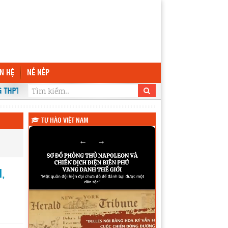
ÊN HỆ
NỀ NẾP
THPT KRÔNG ANA
TỰ HÀO VIỆT NAM
←
→
,