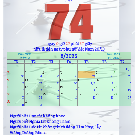
1) Hà Duy Bảo (10A1)
Còn
2) Trần Văn Hoàng (11A8)
3) Nguyễn Anh Khoa (12A5)
ngày
0
giờ
27
phút
36
giây
nữa là đến ngày phụ nữ Việt Nam 20/10
Xem 2025
8/2026
Xem 2027
T7/2026
T9/2026
CN
T2
T3
T4
T5
T6
T7
1
19/6
2
3
4
5
6
7
8
20
21
22
23
24
25
26
9
10
11
12
13
14
15
27
28
29
30
1/7
2
3
16
17
18
19
20
21
22
4
5
6
7
8
9
10
23
24
25
26
27
28
29
11
12
13
14
15
16
17
30
31
18
19
Người biết Đạo tất không khoe.
Người biết Nghĩa tất không Tham.
Người biết Đức tất không thích tiếng Tăm lừng Lẫy.
Vương Dương Minh