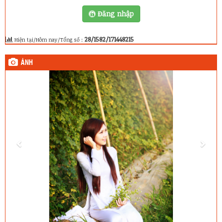
Đăng nhập
28/1582/171448215
Hiện tại/Hôm nay/Tổng số :
ẢNH