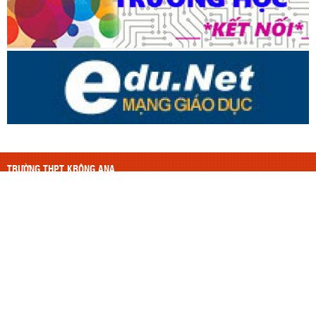
TRƯỜNG THPT KRÔNG ANA
Thiết kế bởi ngvdmail@gmail.com
Thầy Dũng, vật lý
Nukeviet từ 9/2010, Wordpress từ 5/2018
LIÊN HỆ
TRƯỜNG THPT KRÔNG ANA
Điện thoại:
0262.3637.062 hoặc 0262.665.707
thptkrongana@thptkrongana.edu.vn
Email:
Địa chỉ:
61 Chu Văn An, Xã Krông Ana, Tỉnh Đắk Lắk