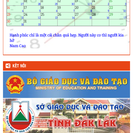
9
10
11
12
13
14
15
27
28
29
30
1/7
2
3
16
17
18
19
20
21
22
4
5
6
7
8
9
10
23
24
25
26
27
28
29
11
12
13
14
15
16
17
30
31
18
19
Hạnh phúc chỉ là một cái chăn quá hẹp. Người này co thì người kia
hở
Nam Cao
KẾT NỐI