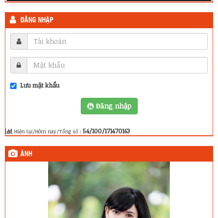
ĐĂNG NHẬP
Lưu mật khẩu
Đăng nhập
54/100/171470163
Hiện tại/Hôm nay/Tổng số :
ẢNH