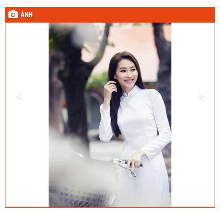
ẢNH
Sinh nhật hôm qua (8/8) :
1) Lê Ngọc Huyền (10A9)
2) Nguyễn Quốc Quân (11A6)
3) Cao Xuân Thành (11A7)
4) H Ân Mlô (12A8)
5) Mai Thanh Phương (12A8)
6) Bùi Lâm Bảo Ngọc (12A11)
Sinh nhật hôm nay (9/8) :
1) Phạm Dạ Thảo (11A4)
2) Kiều Thị Xuân Thư (12A2)
3) Ngô Xuân Khoa (12A8)