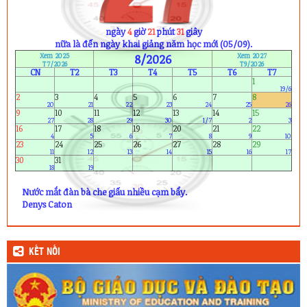
ngày
4
giờ
21
phút
31
giây
nữa là đến ngày khai giảng năm học mới (05/09).
Xem 2025
8/2026
Xem 2027
T7/2026
T9/2026
CN
T2
T3
T4
T5
T6
T7
1
19/6
2
3
4
5
6
7
8
20
21
22
23
24
25
26
9
10
11
12
13
14
15
27
28
29
30
1/7
2
3
16
17
18
19
20
21
22
4
5
6
7
8
9
10
23
24
25
26
27
28
29
11
12
13
14
15
16
17
30
31
18
19
Nước mắt đàn bà che giấu nhiều cạm bẩy.
Denys Caton
KẾT NỐI