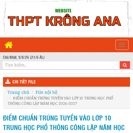
Togg
navi
Chủ Nhật, 9/8/26 (27/6 ÂL)
CHI TIẾT FILE
Trang chủ
File nội bộ
ĐIỂM CHUẨN TRÚNG TUYỂN VÀO LỚP 10 TRUNG HỌC PHỔ
THÔNG CÔNG LẬP NĂM HỌC 2026-2027
ĐIỂM CHUẨN TRÚNG TUYỂN VÀO LỚP 10
TRUNG HỌC PHỔ THÔNG CÔNG LẬP NĂM HỌC