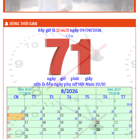
DÒNG THỜI GIAN
Bây giờ là
12:44:32
ngày 09/08/2026
Còn
ngày
11
giờ
15
phút
28
giây
nữa là đến ngày phụ nữ Việt Nam 20/10
Xem 2025
8/2026
Xem 2027
T7/2026
T9/2026
CN
T2
T3
T4
T5
T6
T7
1
19/6
2
3
4
5
6
7
8
20
21
22
23
24
25
26
9
10
11
12
13
14
15
27
28
29
30
1/7
2
3
16
17
18
19
20
21
22
4
5
6
7
8
9
10
23
24
25
26
27
28
29
11
12
13
14
15
16
17
30
31