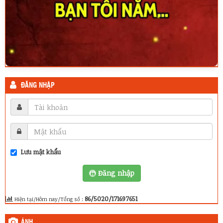
ĐĂNG NHẬP
Lưu mật khẩu
Đăng nhập
86/5020/171697651
Hiện tại/Hôm nay/Tổng số :
ẢNH