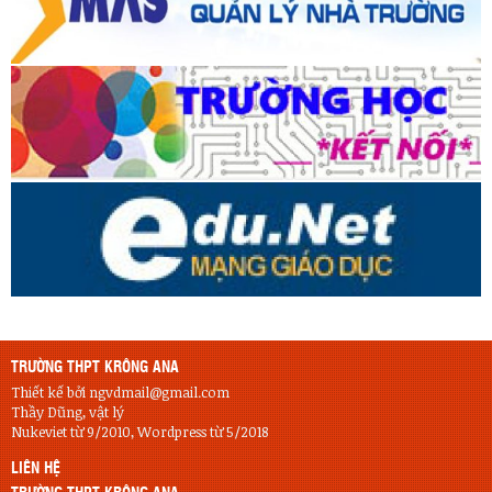
TRƯỜNG THPT KRÔNG ANA
Thiết kế bởi ngvdmail@gmail.com
Thầy Dũng, vật lý
Nukeviet từ 9/2010, Wordpress từ 5/2018
LIÊN HỆ