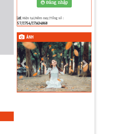
Đăng nhập
Hiện tại/Hôm nay/Tổng số :
57/1754/171434868
ẢNH