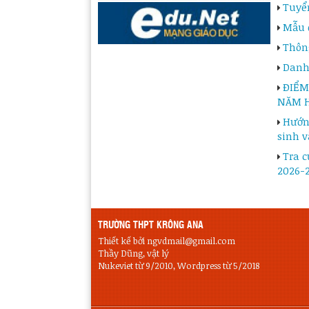
Tuyể
Mẫu 
Thôn
Danh
ĐIỂM
NĂM H
Hướn
sinh v
Tra c
2026-
TRƯỜNG THPT KRÔNG ANA
Thiết kế bởi ngvdmail@gmail.com
Thầy Dũng, vật lý
Nukeviet từ 9/2010, Wordpress từ 5/2018