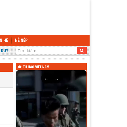
ÊN HỆ
NỀ NẾP
DUY NHẤT CỦA TRƯỜNG THPT KRÔNG ANA
TỰ HÀO VIỆT NAM
←
→