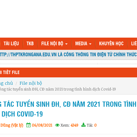
TÀI LIỆU
TKB
FILE NỘI BỘ
MEDIA
KHUYẾN HỌC
LI
P://THPTKRONGANA.EDU.VN LÀ CỔNG THÔNG TIN ĐIỆN TỬ CHÍNH THỨC 
I TIẾT FILE
ng chủ
File nội bộ
ông tác tuyển sinh ĐH, CĐ năm 2021 trong tình hình dịch Covid-19
 TÁC TUYỂN SINH ĐH, CĐ NĂM 2021 TRONG TÌNH
 DỊCH COVID-19
Dũng (Vật lý)
06/08/2021
Xem:
4349
Tải:
0