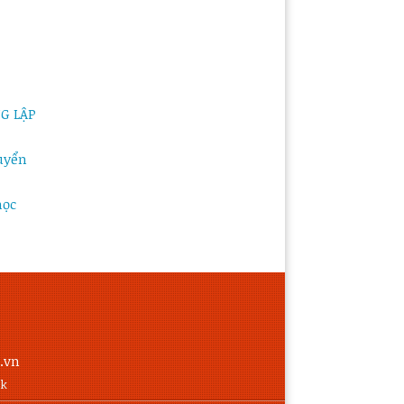
G LẬP
uyển
học
.vn
ắk