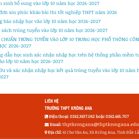
n sinh bổ sung vào lớp 10 năm học 2026-2027
đơn xin phúc khảo bài thi tốt nghiệp THPT năm 2026
g báo nhập học vào lớp 10 năm học 2026-2027
 sách trúng tuyển vào lớp 10 năm học 2026-2027
 CHUẨN TRÚNG TUYỂN VÀO LỚP 10 TRUNG HỌC PHỔ THÔNG CÔN
ỌC 2026-2027
g dẫn học sinh xác nhận nhập học trên hệ thống phần mềm t
ào lớp 10 năm học 2026-2027
ứu và xác nhận nhập học kết quả trúng tuyển vào lớp 10 năm 
2027
LIÊN HỆ
TRƯỜNG THPT KRÔNG ANA
Điện thoại:
0262.3637.062 hoặc 0262.665.707
thptkrongana@thptkrongana.edu
Email:
Địa chỉ:
61 Chu Văn An, Xã Krông Ana, Tỉnh Đắk L