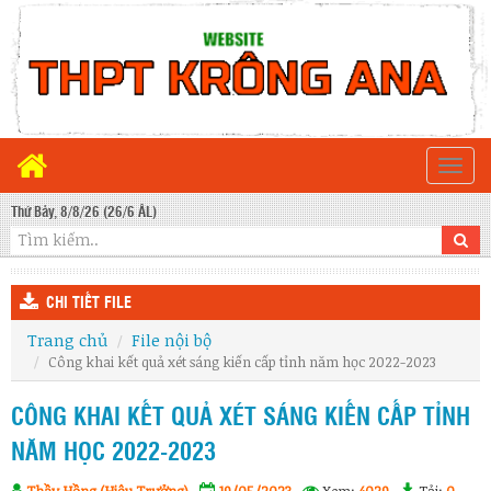
Togg
navi
Thứ Bảy, 8/8/26 (26/6 ÂL)
CHI TIẾT FILE
Trang chủ
File nội bộ
Công khai kết quả xét sáng kiến cấp tỉnh năm học 2022-2023
CÔNG KHAI KẾT QUẢ XÉT SÁNG KIẾN CẤP TỈNH
NĂM HỌC 2022-2023
Thầy Hồng (Hiệu Trưởng)
19/05/2023
Xem:
4029
Tải:
0