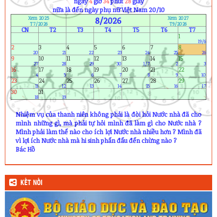
1) Phạm Dạ Thảo (11A4)
ngày
4
giờ
34
phút
27
giây
2) Kiều Thị Xuân Thư (12A2)
nữa là đến ngày phụ nữ Việt Nam 20/10
3) Ngô Xuân Khoa (12A8)
Xem 2025
8/2026
Xem 2027
T7/2026
T9/2026
4) Phạm Trung Nguyên (12A10)
CN
T2
T3
T4
T5
T6
T7
1
19/6
2
3
4
5
6
7
8
20
21
22
23
24
25
26
9
10
11
12
13
14
15
27
28
29
30
1/7
2
3
16
17
18
19
20
21
22
4
5
6
7
8
9
10
23
24
25
26
27
28
29
11
12
13
14
15
16
17
30
31
18
19
Nhiệm vụ của thanh niên không phải là đòi hỏi Nước nhà đã cho
mình những gì, mà phải tự hỏi mình đã làm gì cho Nước nhà ?
Mình phải làm thế nào cho ích lợi Nước nhà nhiều hơn ? Mình đã
vì lợi ích Nước nhà mà hi sinh phấn đấu đến chừng nào ?
Bác Hồ
KẾT NỐI