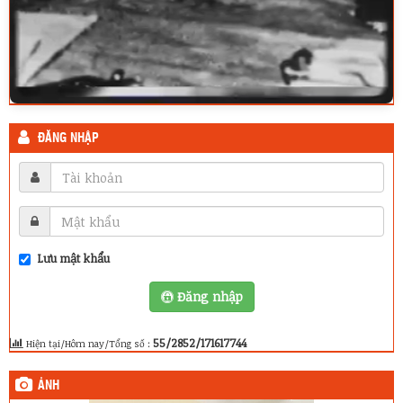
ĐĂNG NHẬP
Lưu mật khẩu
Đăng nhập
55/2852/171617744
Hiện tại/Hôm nay/Tổng số :
ẢNH