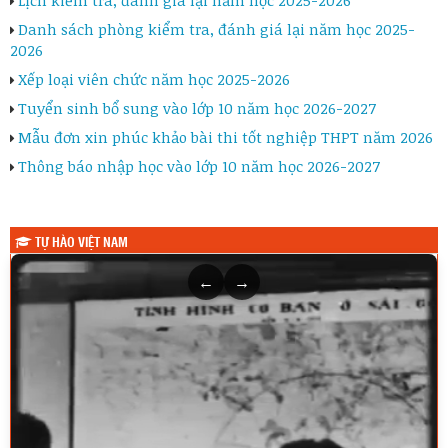
Danh sách phòng kiểm tra, đánh giá lại năm học 2025-
2026
Xếp loại viên chức năm học 2025-2026
Tuyển sinh bổ sung vào lớp 10 năm học 2026-2027
Mẫu đơn xin phúc khảo bài thi tốt nghiệp THPT năm 2026
Thông báo nhập học vào lớp 10 năm học 2026-2027
TỰ HÀO VIỆT NAM
←
→