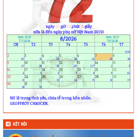
Sinh nhật ngày mai (9/8) :
1) Phạm Dạ Thảo (11A4)
2) Kiều Thị Xuân Thư (12A2)
3) Ngô Xuân Khoa (12A8)
ngày
22
giờ
56
phút
17
giây
4) Phạm Trung Nguyên (12A10)
nữa là đến ngày phụ nữ Việt Nam 20/10
Xem 2025
8/2026
Xem 2027
T7/2026
T9/2026
CN
T2
T3
T4
T5
T6
T7
1
19/6
2
3
4
5
6
7
8
20
21
22
23
24
25
26
9
10
11
12
13
14
15
27
28
29
30
1/7
2
3
16
17
18
19
20
21
22
4
5
6
7
8
9
10
23
24
25
26
27
28
29
11
12
13
14
15
16
17
30
31
18
19
Nô lệ trong tình yêu, chúa tể trong hôn nhân.
GEOFFROY CHAUCER.
KẾT NỐI