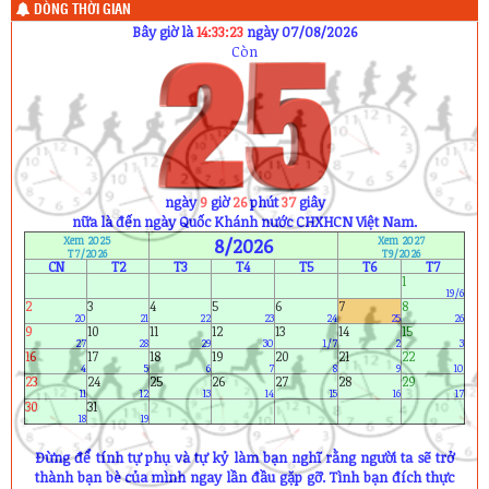
1) Hà Duy Bảo (10A1)
DÒNG THỜI GIAN
2) Trần Văn Hoàng (11A8)
Bây giờ là
14:33:24
ngày 07/08/2026
3) Nguyễn Anh Khoa (12A5)
Còn
Sinh nhật ngày mai (8/8) :
1) Lê Ngọc Huyền (10A9)
2) Nguyễn Quốc Quân (11A6)
3) Cao Xuân Thành (11A7)
4) H Ân Mlô (12A8)
5) Mai Thanh Phương (12A8)
6) Bùi Lâm Bảo Ngọc (12A11)
ngày
9
giờ
26
phút
36
giây
nữa là đến ngày Quốc Khánh nước CHXHCN Việt Nam.
Xem 2025
8/2026
Xem 2027
T7/2026
T9/2026
CN
T2
T3
T4
T5
T6
T7
1
19/6
2
3
4
5
6
7
8
20
21
22
23
24
25
26
9
10
11
12
13
14
15
27
28
29
30
1/7
2
3
16
17
18
19
20
21
22
4
5
6
7
8
9
10
23
24
25
26
27
28
29
11
12
13
14
15
16
17
30
31
18
19
Ðừng để tính tự phụ và tự kỷ làm bạn nghĩ rằng người ta sẽ trở
thành bạn bè của mình ngay lần đầu gặp gỡ. Tình bạn đích thực