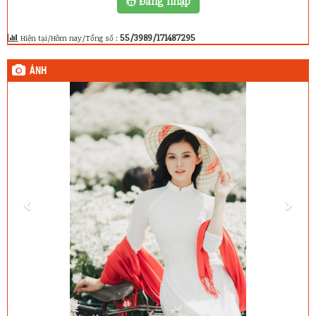
Đăng nhập
55/3989/171487295
Hiện tại/Hôm nay/Tổng số :
ẢNH