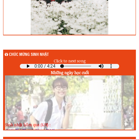
CHÚC MỪNG SINH NHẬT
Click to next song
Những ngày học cuối
Sinh nhật hôm qua (6/8) :
1) Vũ Thị Thanh Thảo (11A2)
2) Nguyễn Thị Như Quỳnh (11A6)
Sinh nhật hôm nay (7/8) :