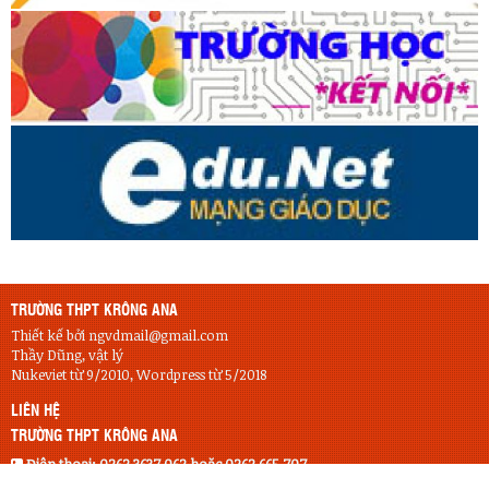
TRƯỜNG THPT KRÔNG ANA
Thiết kế bởi ngvdmail@gmail.com
Thầy Dũng, vật lý
Nukeviet từ 9/2010, Wordpress từ 5/2018
LIÊN HỆ
TRƯỜNG THPT KRÔNG ANA
Điện thoại:
0262.3637.062 hoặc 0262.665.707