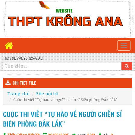
Togg
navi
Thứ Sáu, 7/8/26 (25/6 ÂL)
CHI TIẾT FILE
Trang chủ
File nội bộ
Cuộc thi viết “Tự hào về người chiến sĩ Biên phòng Đắk Lắk”
CUỘC THI VIẾT “TỰ HÀO VỀ NGƯỜI CHIẾN SĨ
BIÊN PHÒNG ĐẮK LẮK”
Thầy Dũng (Vật lý)
30/03/2025
Xem:
3423
Tải:
0