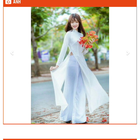
ẢNH
Sinh nhật hôm qua (6/8) :
1) Vũ Thị Thanh Thảo (11A2)
2) Nguyễn Thị Như Quỳnh (11A6)
Sinh nhật hôm nay (7/8) :
1) Hà Duy Bảo (10A1)