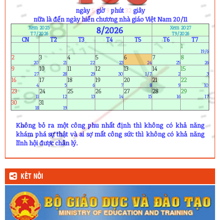
ngày
5
giờ
9
phút
30
giây
nữa là đến ngày hiến chương nhà giáo Việt Nam 20/11
Xem 2025
8/2026
Xem 2027
T7/2026
T9/2026
CN
T2
T3
T4
T5
T6
T7
1
19/6
2
3
4
5
6
7
8
20
21
22
23
24
25
26
9
10
11
12
13
14
15
27
28
29
30
1/7
2
3
16
17
18
19
20
21
22
4
5
6
7
8
9
10
23
24
25
26
27
28
29
11
12
13
14
15
16
17
30
31
18
19
Không bỏ ra một công phu nhất định thì không có khả năng
khám phá sự thật và ai sợ mất công sức thì không có khả năng
lĩnh hội được chân lý.
KẾT NỐI