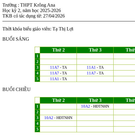
Trường : THPT Krông Ana
Học kỳ 2, năm học 2025-2026
TKB có tác dụng từ: 27/04/2026
Thời khóa biểu giáo viên: Tạ Thị Lợi
BUỔI SÁNG
Thứ 2
Thứ 3
Thứ
1
2
3
11A7
- TA
11A1
- TA
4
11A7
- TA
11A7
- TA
5
11A1
- TA
BUỔI CHIỀU
Thứ 2
Thứ 3
Thứ
1
10A2
- HĐTNHN
2
3
10A2
- HĐTNHN
4
5