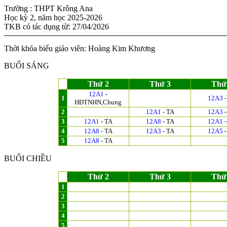
Trường : THPT Krông Ana
Học kỳ 2, năm học 2025-2026
TKB có tác dụng từ: 27/04/2026
Thời khóa biểu giáo viên: Hoàng Kim Khương
BUỔI SÁNG
Thứ 2
Thứ 3
Thứ
12A1
-
1
12A3
-
HĐTNHN,Chung
2
12A1
- TA
12A3
-
3
12A1
- TA
12A8
- TA
12A1
-
4
12A8
- TA
12A3
- TA
12A5
-
5
12A8
- TA
BUỔI CHIỀU
Thứ 2
Thứ 3
Thứ
1
2
3
4
5