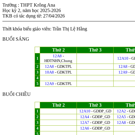
Trường : THPT Krông Ana
Học kỳ 2, năm học 2025-2026
TKB có tác dụng từ: 27/04/2026
Thời khóa biểu giáo viên: Trần Thị Lệ Hằng
BUỔI SÁNG
Thứ 2
Thứ 3
Thứ
12A8
-
1
12A10
- 
HĐTNHN,Chung
2
12A8
- GDKTPL
12A8
- G
3
10A8
- GDKTPL
12A9
- G
4
5
12A9
- GDKTPL
BUỔI CHIỀU
Thứ 2
Thứ 3
Thứ
1
12A10
- GDĐP_GD
12A2
- G
2
12A4
- GDĐP_GD
12A5
- G
3
12A7
- GDĐP_GD
12A8
- G
4
12A6
- GDĐP_GD
5