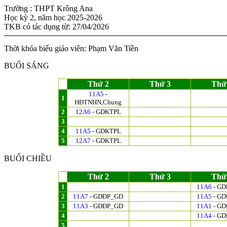
Trường : THPT Krông Ana
Học kỳ 2, năm học 2025-2026
TKB có tác dụng từ: 27/04/2026
Thời khóa biểu giáo viên: Phạm Văn Tiền
BUỔI SÁNG
Thứ 2
Thứ 3
Thứ
11A5
-
1
HĐTNHN,Chung
2
12A6
- GDKTPL
3
4
11A5
- GDKTPL
5
12A7
- GDKTPL
BUỔI CHIỀU
Thứ 2
Thứ 3
Thứ
1
11A6
- G
2
11A7
- GDĐP_GD
11A5
- G
3
11A3
- GDĐP_GD
11A1
- G
4
11A4
- G
5