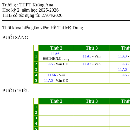
Trường : THPT Krông Ana
Học kỳ 2, năm học 2025-2026
TKB có tác dụng từ: 27/04/2026
Thời khóa biểu giáo viên: Hồ Thị Mỹ Dung
BUỔI SÁNG
Thứ 2
Thứ 3
Thứ
11A6
-
1
11A5
- Văn
11A3
-
HĐTNHN,Chung
2
11A5
- Văn CD
11A5
- Văn
11A3
-
3
11A6
-
4
11A6
- Văn
11A6
-
5
11A6
- Văn CD
BUỔI CHIỀU
Thứ 2
Thứ 3
Thứ
1
2
3
4
5