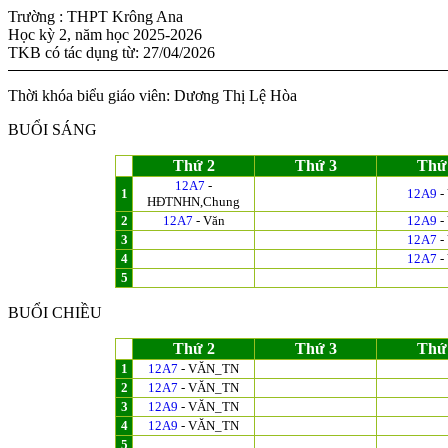
Trường : THPT Krông Ana
Học kỳ 2, năm học 2025-2026
TKB có tác dụng từ: 27/04/2026
Thời khóa biểu giáo viên: Dương Thị Lệ Hòa
BUỔI SÁNG
Thứ 2
Thứ 3
Thứ
12A7
-
1
12A9
-
HĐTNHN,Chung
2
12A7
- Văn
12A9
-
3
12A7
-
4
12A7
-
5
BUỔI CHIỀU
Thứ 2
Thứ 3
Thứ
1
12A7
- VĂN_TN
2
12A7
- VĂN_TN
3
12A9
- VĂN_TN
4
12A9
- VĂN_TN
5