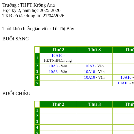
Trường : THPT Krông Ana
Học kỳ 2, năm học 2025-2026
TKB có tác dụng từ: 27/04/2026
Thời khóa biểu giáo viên: Tô Thị Bảy
BUỔI SÁNG
Thứ 2
Thứ 3
Thứ
10A10
-
1
HĐTNHN,Chung
2
10A3
- Văn
10A3
- Văn
3
10A3
- Văn
10A10
- Văn
4
10A10
- Văn
10A10
-
5
10A10
- 
BUỔI CHIỀU
Thứ 2
Thứ 3
Thứ
1
2
3
4
5