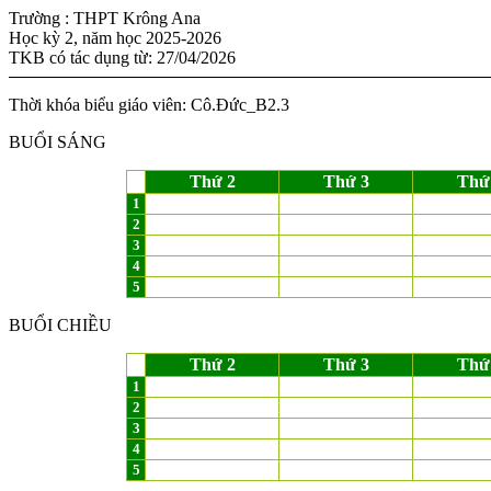
Trường : THPT Krông Ana
Học kỳ 2, năm học 2025-2026
TKB có tác dụng từ: 27/04/2026
Thời khóa biểu giáo viên: Cô.Đức_B2.3
BUỔI SÁNG
Thứ 2
Thứ 3
Thứ
1
2
3
4
5
BUỔI CHIỀU
Thứ 2
Thứ 3
Thứ
1
2
3
4
5