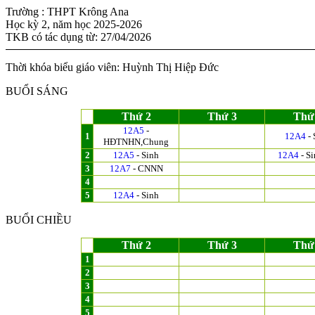
Trường : THPT Krông Ana
Học kỳ 2, năm học 2025-2026
TKB có tác dụng từ: 27/04/2026
Thời khóa biểu giáo viên: Huỳnh Thị Hiệp Đức
BUỔI SÁNG
Thứ 2
Thứ 3
Thứ
12A5
-
1
12A4
- 
HĐTNHN,Chung
2
12A5
- Sinh
12A4
- S
3
12A7
- CNNN
4
5
12A4
- Sinh
BUỔI CHIỀU
Thứ 2
Thứ 3
Thứ
1
2
3
4
5