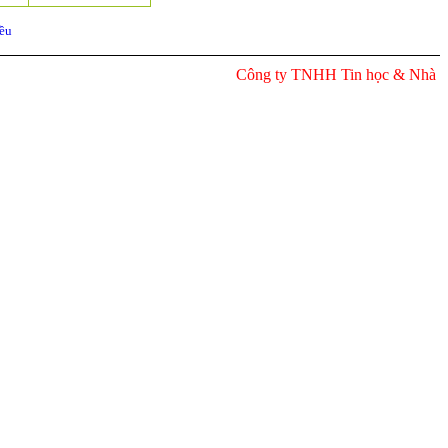
ều
Công ty TNHH Tin học & Nhà trườn