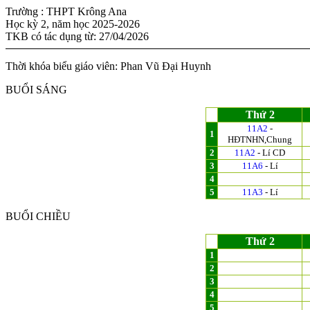
Trường : THPT Krông Ana
Học kỳ 2, năm học 2025-2026
TKB có tác dụng từ: 27/04/2026
Thời khóa biểu giáo viên: Phan Vũ Đại Huynh
BUỔI SÁNG
Thứ 2
11A2
-
1
HĐTNHN,Chung
2
11A2
- Lí CD
3
11A6
- Lí
4
5
11A3
- Lí
BUỔI CHIỀU
Thứ 2
1
2
3
4
5