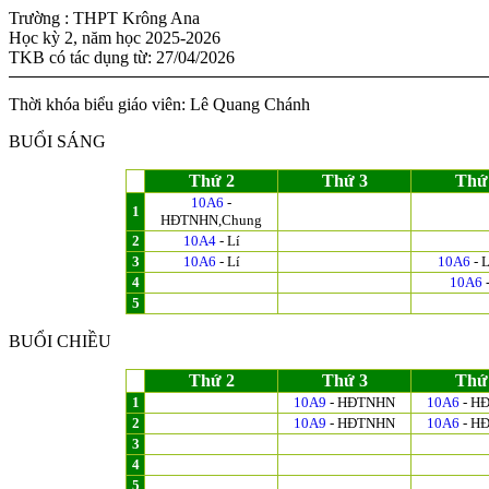
Trường : THPT Krông Ana
Học kỳ 2, năm học 2025-2026
TKB có tác dụng từ: 27/04/2026
Thời khóa biểu giáo viên: Lê Quang Chánh
BUỔI SÁNG
Thứ 2
Thứ 3
Thứ
10A6
-
1
HĐTNHN,Chung
2
10A4
- Lí
3
10A6
- Lí
10A6
- 
4
10A6
-
5
BUỔI CHIỀU
Thứ 2
Thứ 3
Thứ
1
10A9
- HĐTNHN
10A6
- H
2
10A9
- HĐTNHN
10A6
- H
3
4
5