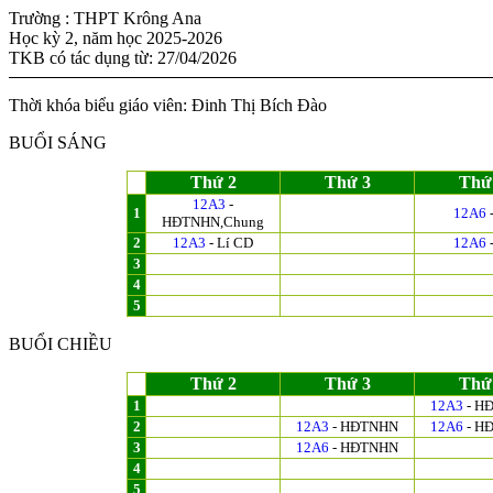
Trường : THPT Krông Ana
Học kỳ 2, năm học 2025-2026
TKB có tác dụng từ: 27/04/2026
Thời khóa biểu giáo viên: Đinh Thị Bích Đào
BUỔI SÁNG
Thứ 2
Thứ 3
Thứ
12A3
-
1
12A6
-
HĐTNHN,Chung
2
12A3
- Lí CD
12A6
-
3
4
5
BUỔI CHIỀU
Thứ 2
Thứ 3
Thứ
1
12A3
- H
2
12A3
- HĐTNHN
12A6
- H
3
12A6
- HĐTNHN
4
5